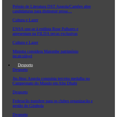
Prémio de Literatura DST Angola/Camões abre
candidaturas para distinguir prosa…
Cultura e Lazer
ENSA une-se à estilista Rose Palhares e
apresentam na FILDA peças exclusivas
Cultura e Lazer
Ministra considera Maiombe património
incalculável
Desporto
Desporto
Jiu-Jitsu: Angola conquista terceira medalha no
Campeonato do Mundo em Abu Dhabi
Desporto
Federação transfere para os clubes organização e
gestão do Girabola
Desporto