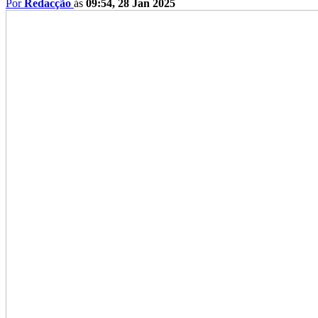
Por
Redacção
ás
09:54, 28 Jan 2025