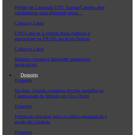
Prémio de Literatura DST Angola/Camões abre
candidaturas para distinguir prosa…
Cultura e Lazer
ENSA une-se à estilista Rose Palhares e
apresentam na FILDA peças exclusivas
Cultura e Lazer
Ministra considera Maiombe património
incalculável
Desporto
Desporto
Jiu-Jitsu: Angola conquista terceira medalha no
Campeonato do Mundo em Abu Dhabi
Desporto
Federação transfere para os clubes organização e
gestão do Girabola
Desporto