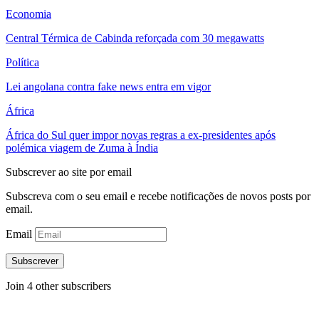
Economia
Central Térmica de Cabinda reforçada com 30 megawatts
Política
Lei angolana contra fake news entra em vigor
África
África do Sul quer impor novas regras a ex-presidentes após
polémica viagem de Zuma à Índia
Subscrever ao site por email
Subscreva com o seu email e recebe notificações de novos posts por
email.
Email
Subscrever
Join 4 other subscribers