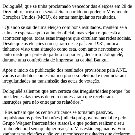
Dologuélé, que se tinha proclamado vencedor das eleições em 28 de
Dezembro, acusou na sexta-feira o partido no poder, o Movimento
Corações Unidos (MCU), de tentar manipular os resultados.
“Quando se sai de uma eleição com bons resultados, mantém-se a
calma e espera-se pelo anúncio oficial, mas vejam o que está a
acontecer agora, todas estas imagens que circulam nas redes sociais.
Desde que as eleições começaram neste país em 1981, nunca
tínhamos visto uma situação como esta, com tanto nervosismo e
tanto medo por parte do partido no poder”, declarou Dologuélé,
durante uma conferência de imprensa na capital Bangui.
Após o início da publicação dos resultados provisórios pela ANE,
vários candidatos contestaram o processo eleitoral e denunciaram
irregularidades na transmissão das actas de votação.
Dologuélé salientou que tem certeza das irregularidades porque “os
presidentes das mesas de voto confessaram que receberam
instruções para não entregar os relatórios.”
“Eles acham que os centro-africanos se tornaram passivos,
impulsionados pelos Tubarões [milícia pró-governamental] e pelo
Grupo Wagner [mercenários russos], e que podem realizar o seu
roubo eleitoral sem qualquer reacção. Mas estão enganados. Vou
ganhar estas eleições e não vou reconhecer resultados que declarem