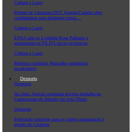
Cultura e Lazer
Prémio de Literatura DST Angola/Camões abre
candidaturas para distinguir prosa…
Cultura e Lazer
ENSA une-se à estilista Rose Palhares e
apresentam na FILDA peças exclusivas
Cultura e Lazer
Ministra considera Maiombe património
incalculável
Desporto
Desporto
Jiu-Jitsu: Angola conquista terceira medalha no
Campeonato do Mundo em Abu Dhabi
Desporto
Federação transfere para os clubes organização e
gestão do Girabola