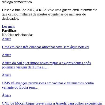
diálogo democrático.
Desde o final de 2012, a RCA vive uma guerra civil intermitente
que causou milhares de mortos e centenas de milhares de
deslocados.
Ler mais
Partilhar
Notícias relacionadas
África
Uma em cada três crianças africanas vive sem água potável
África
África do Sul quer impor novas regras a ex-presidentes após
polémica viagem de Zuma à…
África
OMS vê avanços promissores em vacinas e tratamentos contra
variante do Ébola sem…
África
CNE de Moçambique prevê visita a Angola para colher experiência