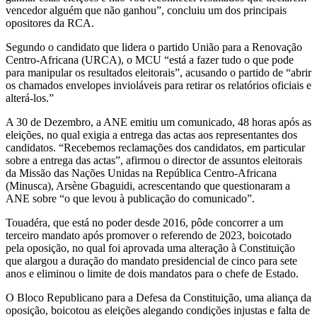
vencedor alguém que não ganhou”, concluiu um dos principais
opositores da RCA.
Segundo o candidato que lidera o partido União para a Renovação
Centro-Africana (URCA), o MCU “está a fazer tudo o que pode
para manipular os resultados eleitorais”, acusando o partido de “abrir
os chamados envelopes invioláveis para retirar os relatórios oficiais e
alterá-los.”
A 30 de Dezembro, a ANE emitiu um comunicado, 48 horas após as
eleições, no qual exigia a entrega das actas aos representantes dos
candidatos. “Recebemos reclamações dos candidatos, em particular
sobre a entrega das actas”, afirmou o director de assuntos eleitorais
da Missão das Nações Unidas na República Centro-Africana
(Minusca), Arsène Gbaguidi, acrescentando que questionaram a
ANE sobre “o que levou à publicação do comunicado”.
Touadéra, que está no poder desde 2016, pôde concorrer a um
terceiro mandato após promover o referendo de 2023, boicotado
pela oposição, no qual foi aprovada uma alteração à Constituição
que alargou a duração do mandato presidencial de cinco para sete
anos e eliminou o limite de dois mandatos para o chefe de Estado.
O Bloco Republicano para a Defesa da Constituição, uma aliança da
oposição, boicotou as eleições alegando condições injustas e falta de