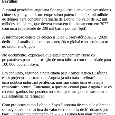
Partilhar
A estatal petrolífera angolana Sonangol está a envolver investidores
chineses para garantir um empréstimo potencial de 4,8 mil milhões
de dólares para concluir a refinaria de Lobito, no valor de 6,2 mil
milhões de dólares, que deverá entrar em funcionamento em 2027
com uma capacidade de 200 mil barris por dia (bpd).
A informação consta da edição nº 3 do Observatório AOG (2026),
dedicada à análise do contexto energético global e ao seu impacto
no sector em Angola.
No documento, explica-se que estão também em curso os
preparativos para a construção de uma fábrica com capacidade para
100 000 bpd em Soyo.
Em conjunto, segundo a nota citada pela Forbes África Lusófona,
estes projectos mostram que Angola já não trata a refinação como
uma política industrial periférica, mas sim como uma estratégia
económica central. Entretanto, a questão central para Angola é se os
recentes ganhos inesperados no setor upstream podem sustentar a
sua estratégia de refinação.
Com projectos como Lobito e Soyo à procura de capital e o brent a
ser negociado bem acima do valor de referência de 61 dólares por
barril utilizado no orçamento de 2026, Luanda tem mais margem