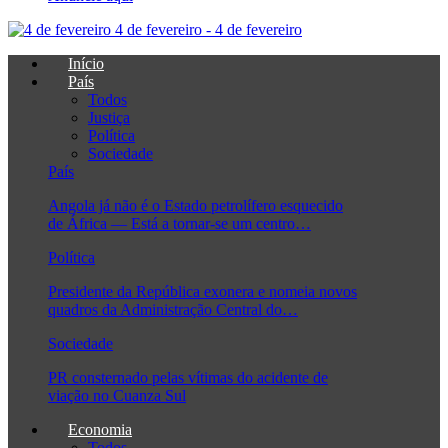
4 de fevereiro - 4 de fevereiro
Início
País
Todos
Justiça
Política
Sociedade
País
Angola já não é o Estado petrolífero esquecido
de África — Está a tornar-se um centro…
Política
Presidente da República exonera e nomeia novos
quadros da Administração Central do…
Sociedade
PR consternado pelas vítimas do acidente de
viação no Cuanza Sul
Economia
Todos