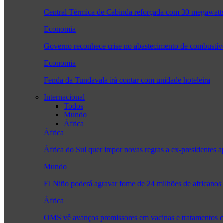
Central Térmica de Cabinda reforçada com 30 megawatt
Economia
Governo reconhece crise no abastecimento de combustív
Economia
Fenda da Tundavala irá contar com unidade hoteleira
Internacional
Todos
Mundo
África
África
África do Sul quer impor novas regras a ex-presidente
Mundo
El Niño poderá agravar fome de 24 milhões de africanos
África
OMS vê avanços promissores em vacinas e tratamentos 