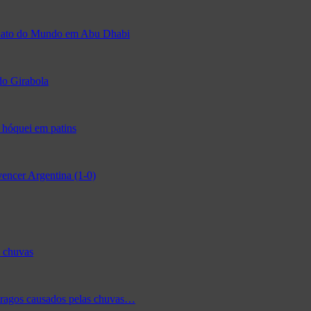
eonato do Mundo em Abu Dhabi
do Girabola
 hóquei em patins
encer Argentina (1-0)
s chuvas
tragos causados pelas chuvas…