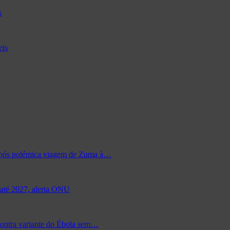
s
eis
s após polémica viagem de Zuma à…
 até 2027, alerta ONU
contra variante do Ébola sem…