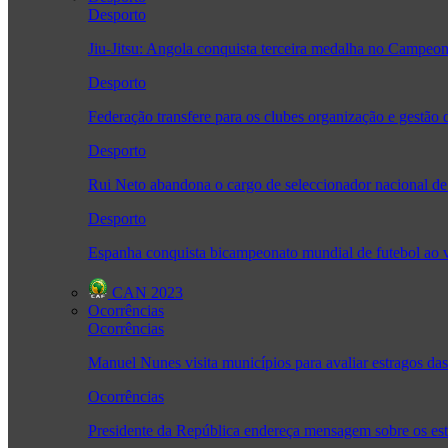
Desporto
Jiu-Jitsu: Angola conquista terceira medalha no Camp
Desporto
Federação transfere para os clubes organização e gestão 
Desporto
Rui Neto abandona o cargo de seleccionador nacional de
Desporto
Espanha conquista bicampeonato mundial de futebol ao v
CAN 2023
Ocorrências
Ocorrências
Manuel Nunes visita municípios para avaliar estragos da
Ocorrências
Presidente da República endereça mensagem sobre os es