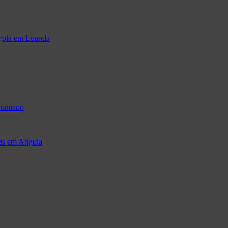
ngola em Luanda
 humano
res em Angola