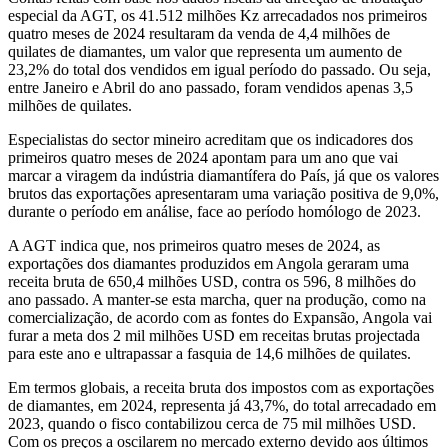
especial da AGT, os 41.512 milhões Kz arrecadados nos primeiros
quatro meses de 2024 resultaram da venda de 4,4 milhões de
quilates de diamantes, um valor que representa um aumento de
23,2% do total dos vendidos em igual período do passado. Ou seja,
entre Janeiro e Abril do ano passado, foram vendidos apenas 3,5
milhões de quilates.
Especialistas do sector mineiro acreditam que os indicadores dos
primeiros quatro meses de 2024 apontam para um ano que vai
marcar a viragem da indústria diamantífera do País, já que os valores
brutos das exportações apresentaram uma variação positiva de 9,0%,
durante o período em análise, face ao período homólogo de 2023.
A AGT indica que, nos primeiros quatro meses de 2024, as
exportações dos diamantes produzidos em Angola geraram uma
receita bruta de 650,4 milhões USD, contra os 596, 8 milhões do
ano passado. A manter-se esta marcha, quer na produção, como na
comercialização, de acordo com as fontes do Expansão, Angola vai
furar a meta dos 2 mil milhões USD em receitas brutas projectada
para este ano e ultrapassar a fasquia de 14,6 milhões de quilates.
Em termos globais, a receita bruta dos impostos com as exportações
de diamantes, em 2024, representa já 43,7%, do total arrecadado em
2023, quando o fisco contabilizou cerca de 75 mil milhões USD.
Com os preços a oscilarem no mercado externo devido aos últimos