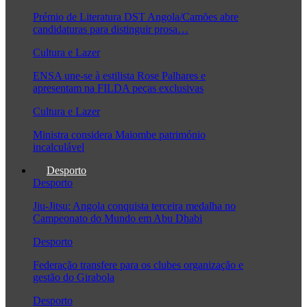
Prémio de Literatura DST Angola/Camões abre
candidaturas para distinguir prosa…
Cultura e Lazer
ENSA une-se à estilista Rose Palhares e
apresentam na FILDA peças exclusivas
Cultura e Lazer
Ministra considera Maiombe património
incalculável
Desporto
Desporto
Jiu-Jitsu: Angola conquista terceira medalha no
Campeonato do Mundo em Abu Dhabi
Desporto
Federação transfere para os clubes organização e
gestão do Girabola
Desporto