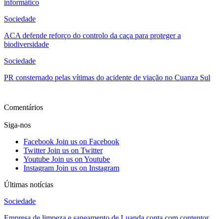
informático
Sociedade
ACA defende reforço do controlo da caça para proteger a
biodiversidade
Sociedade
PR consternado pelas vítimas do acidente de viação no Cuanza Sul
Ver mais
Comentários
Siga-nos
Facebook
Join us on Facebook
Twitter
Join us on Twitter
Youtube
Join us on Youtube
Instagram
Join us on Instagram
Últimas notícias
Sociedade
Empresa de limpeza e saneamento de Luanda conta com contentor