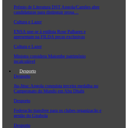
Prémio de Literatura DST Angola/Camões abre
candidaturas para distinguir prosa…
Cultura e Lazer
ENSA une-se à estilista Rose Palhares e
apresentam na FILDA peças exclusivas
Cultura e Lazer
Ministra considera Maiombe património
incalculável
Desporto
Desporto
Jiu-Jitsu: Angola conquista terceira medalha no
Campeonato do Mundo em Abu Dhabi
Desporto
Federação transfere para os clubes organização e
gestão do Girabola
Desporto