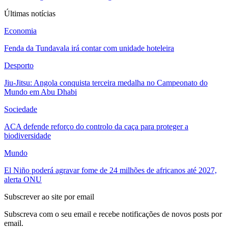
Últimas notícias
Economia
Fenda da Tundavala irá contar com unidade hoteleira
Desporto
Jiu-Jitsu: Angola conquista terceira medalha no Campeonato do
Mundo em Abu Dhabi
Sociedade
ACA defende reforço do controlo da caça para proteger a
biodiversidade
Mundo
El Niño poderá agravar fome de 24 milhões de africanos até 2027,
alerta ONU
Subscrever ao site por email
Subscreva com o seu email e recebe notificações de novos posts por
email.