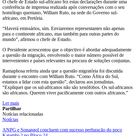
O chefe de Estado sul-africano fez estas declarações durante uma
conferência de imprensa realizada após conversações com o seu
homólogo queniano, William Ruto, na sede do Governo sul-
africano, em Pretória.
“Haverá emissários, sim. Enviaremos representantes não apenas
para o continente africano, mas também para outras partes do
mundo”, afirmou o chefe de Estado.
O Presidente acrescentou que o objectivo é abordar adequadamente
a questão da migração, envolvendo o maior número possível de
intervenientes e países relevantes na procura de soluções conjuntas.
Ramaphosa referiu ainda que a questão migratória foi discutida
durante o encontro com William Ruto. “Como África do Sul,
estamos a lidar com esta questão”, declarou aos jornalistas.
“Expliquei que os sul-africanos não são xenófobos. Os sul-africanos
são africanos. Querem viver pacificamente com outros africanos.”
Ler mais
Partilhar
Notícias relacionadas
Notícias
ANPG e Sonangol concluem com sucesso perfuração do poço
Katambi-2 no Bloco 24