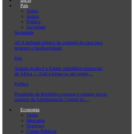
Início
País
Todos
Justiça
Política
Sociedade
Sociedade
ACA defende reforço do controlo da caça para
proteger a biodiversidade
País
Angola já não é o Estado petrolífero esquecido
de África — Está a tornar-se um centro…
Política
Presidente da República exonera e nomeia novos
quadros da Administração Central do…
Economia
Todos
Mercados
Negócios
Contas Públicas