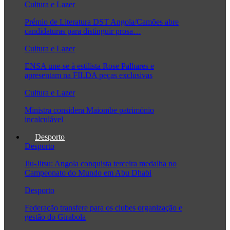
Cultura e Lazer
Prémio de Literatura DST Angola/Camões abre
candidaturas para distinguir prosa…
Cultura e Lazer
ENSA une-se à estilista Rose Palhares e
apresentam na FILDA peças exclusivas
Cultura e Lazer
Ministra considera Maiombe património
incalculável
Desporto
Desporto
Jiu-Jitsu: Angola conquista terceira medalha no
Campeonato do Mundo em Abu Dhabi
Desporto
Federação transfere para os clubes organização e
gestão do Girabola