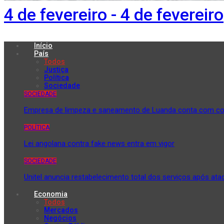
4 de fevereiro - 4 de fevereiro
Início
País
Todos
Justiça
Política
Sociedade
SOCIEDADE
Empresa de limpeza e saneamento de Luanda conta com con
POLÍTICA
Lei angolana contra fake news entra em vigor
SOCIEDADE
Unitel anuncia restabelecimento total dos serviços após ata
Economia
Todos
Mercados
Negócios