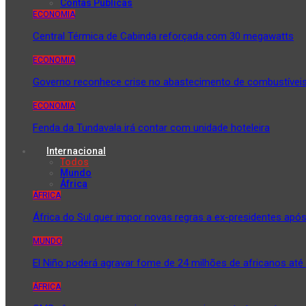
Contas Públicas
ECONOMIA
Central Térmica de Cabinda reforçada com 30 megawatts
ECONOMIA
Governo reconhece crise no abastecimento de combustívei
ECONOMIA
Fenda da Tundavala irá contar com unidade hoteleira
Internacional
Todos
Mundo
África
ÁFRICA
África do Sul quer impor novas regras a ex-presidentes ap
MUNDO
El Niño poderá agravar fome de 24 milhões de africanos até
ÁFRICA