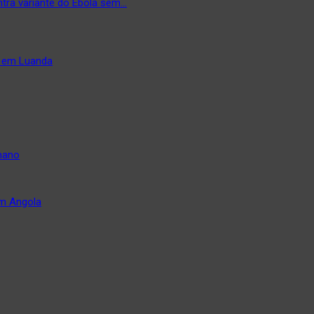
tra variante do Ébola sem…
a em Luanda
mano
em Angola