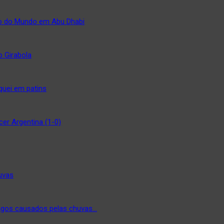
to do Mundo em Abu Dhabi
o Girabola
quei em patins
er Argentina (1-0)
uvas
agos causados pelas chuvas…