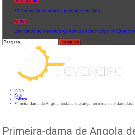
OCORRÊNCIAS
12 Curiosidades sobre a passagem de Ano
ÁFRICA
Libertados seis opositores detidos desde golpe de Estado n
Início
País
Política
Primeira-dama de Angola destaca liderança feminina e solidariedade
Primeira-dama de Angola de