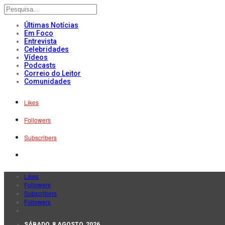
Últimas Notícias
Em Foco
Entrevista
Celebridades
Vídeos
Podcasts
Correio do Leitor
Comunidades
Likes
Followers
Subscribers
Likes
Followers
Subscribers
Followers
SÁBADO, 8 AGOSTO, 2026