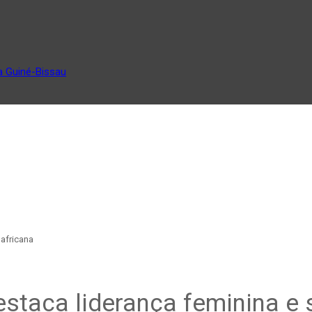
a Guiné-Bissau
 africana
staca liderança feminina e 