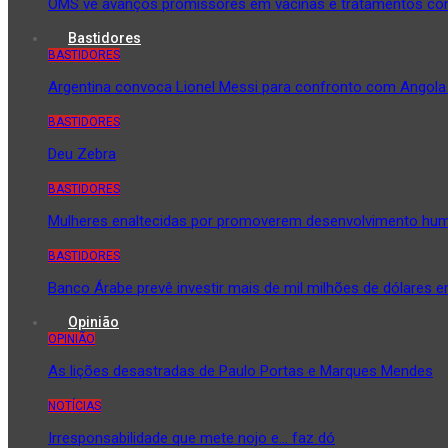
OMS vê avanços promissores em vacinas e tratamentos con
Bastidores
BASTIDORES
Argentina convoca Lionel Messi para confronto com Angol
BASTIDORES
Deu Zebra
BASTIDORES
Mulheres enaltecidas por promoverem desenvolvimento hu
BASTIDORES
Banco Árabe prevê investir mais de mil milhões de dólares 
Opinião
OPINIÃO
As lições desastradas de Paulo Portas e Marques Mendes
NOTÍCIAS
Irresponsabilidade que mete nojo e… faz dó