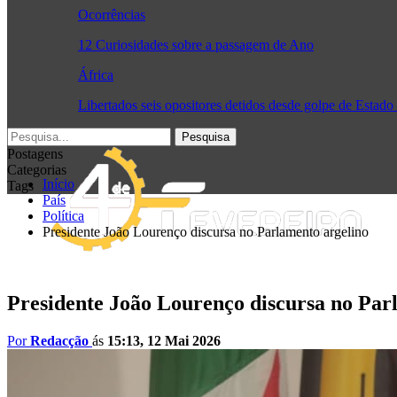
Ocorrências
12 Curiosidades sobre a passagem de Ano
África
Libertados seis opositores detidos desde golpe de Estad
Postagens
Categorias
Início
Tags
País
Política
Presidente João Lourenço discursa no Parlamento argelino
Presidente João Lourenço discursa no Par
Por
Redacção
ás
15:13, 12 Mai 2026