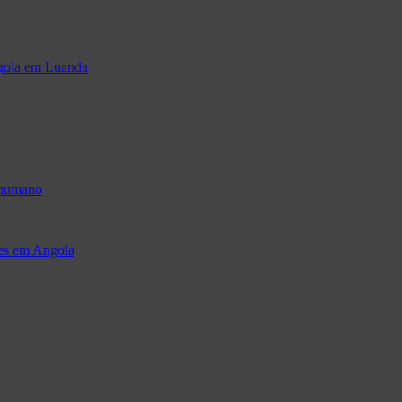
ngola em Luanda
 humano
res em Angola