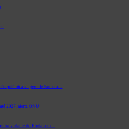
s
eis
s após polémica viagem de Zuma à…
 até 2027, alerta ONU
contra variante do Ébola sem…