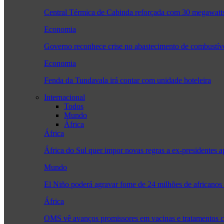
Central Térmica de Cabinda reforçada com 30 megawatt
Economia
Governo reconhece crise no abastecimento de combustív
Economia
Fenda da Tundavala irá contar com unidade hoteleira
Internacional
Todos
Mundo
África
África
África do Sul quer impor novas regras a ex-presidente
Mundo
El Niño poderá agravar fome de 24 milhões de africanos
África
OMS vê avanços promissores em vacinas e tratamentos 