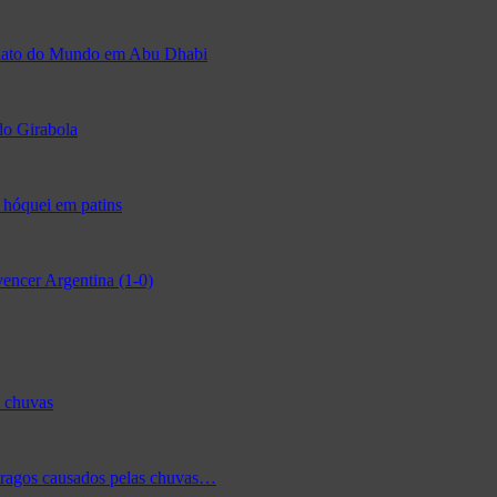
eonato do Mundo em Abu Dhabi
do Girabola
 hóquei em patins
encer Argentina (1-0)
s chuvas
tragos causados pelas chuvas…