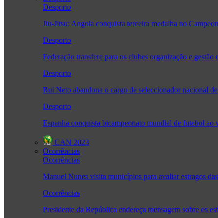
Desporto
Jiu-Jitsu: Angola conquista terceira medalha no Camp
Desporto
Federação transfere para os clubes organização e gestão 
Desporto
Rui Neto abandona o cargo de seleccionador nacional de
Desporto
Espanha conquista bicampeonato mundial de futebol ao v
CAN 2023
Ocorrências
Ocorrências
Manuel Nunes visita municípios para avaliar estragos da
Ocorrências
Presidente da República endereça mensagem sobre os es