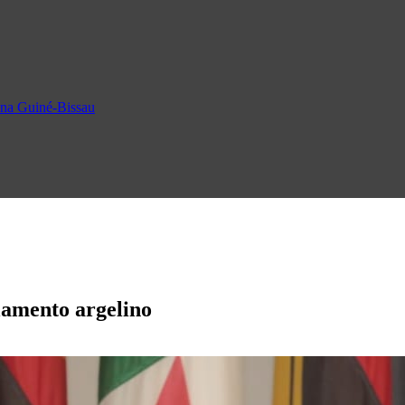
o na Guiné-Bissau
lamento argelino