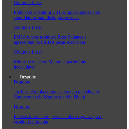
Cultura e Lazer
Prémio de Literatura DST Angola/Camões abre
candidaturas para distinguir prosa…
Cultura e Lazer
ENSA une-se à estilista Rose Palhares e
apresentam na FILDA peças exclusivas
Cultura e Lazer
Ministra considera Maiombe património
incalculável
Desporto
Desporto
Jiu-Jitsu: Angola conquista terceira medalha no
Campeonato do Mundo em Abu Dhabi
Desporto
Federação transfere para os clubes organização e
gestão do Girabola