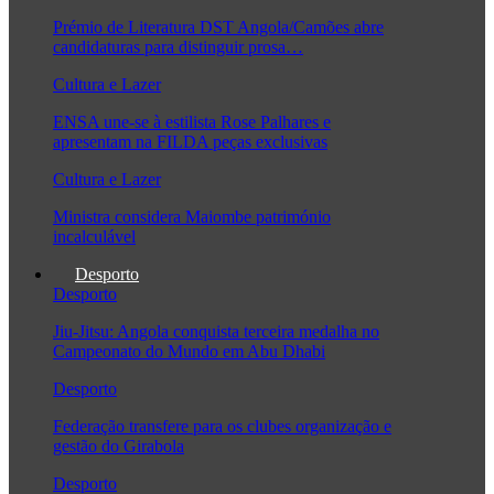
Prémio de Literatura DST Angola/Camões abre
candidaturas para distinguir prosa…
Cultura e Lazer
ENSA une-se à estilista Rose Palhares e
apresentam na FILDA peças exclusivas
Cultura e Lazer
Ministra considera Maiombe património
incalculável
Desporto
Desporto
Jiu-Jitsu: Angola conquista terceira medalha no
Campeonato do Mundo em Abu Dhabi
Desporto
Federação transfere para os clubes organização e
gestão do Girabola
Desporto