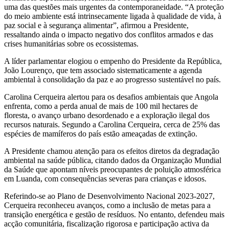
uma das questões mais urgentes da contemporaneidade. “A proteção
do meio ambiente está intrinsecamente ligada à qualidade de vida, à
paz social e à segurança alimentar”, afirmou a Presidente,
ressaltando ainda o impacto negativo dos conflitos armados e das
crises humanitárias sobre os ecossistemas.
A líder parlamentar elogiou o empenho do Presidente da República,
João Lourenço, que tem associado sistematicamente a agenda
ambiental à consolidação da paz e ao progresso sustentável no país.
Carolina Cerqueira alertou para os desafios ambientais que Angola
enfrenta, como a perda anual de mais de 100 mil hectares de
floresta, o avanço urbano desordenado e a exploração ilegal dos
recursos naturais. Segundo a Carolina Cerqueira, cerca de 25% das
espécies de mamíferos do país estão ameaçadas de extinção.
A Presidente chamou atenção para os efeitos diretos da degradação
ambiental na saúde pública, citando dados da Organização Mundial
da Saúde que apontam níveis preocupantes de poluição atmosférica
em Luanda, com consequências severas para crianças e idosos.
Referindo-se ao Plano de Desenvolvimento Nacional 2023-2027,
Cerqueira reconheceu avanços, como a inclusão de metas para a
transição energética e gestão de resíduos. No entanto, defendeu mais
acção comunitária, fiscalização rigorosa e participação activa da