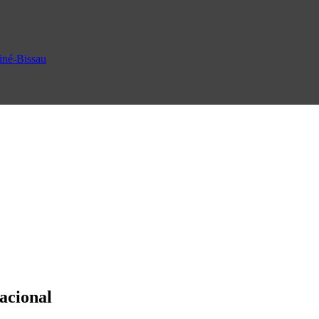
uiné-Bissau
acional