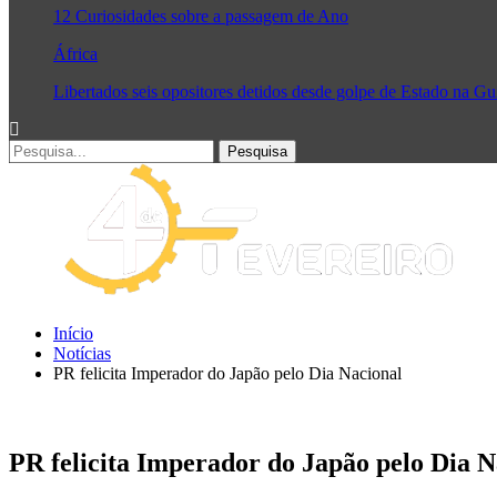
12 Curiosidades sobre a passagem de Ano
África
Libertados seis opositores detidos desde golpe de Estado na G
Início
Notícias
PR felicita Imperador do Japão pelo Dia Nacional
PR felicita Imperador do Japão pelo Dia N