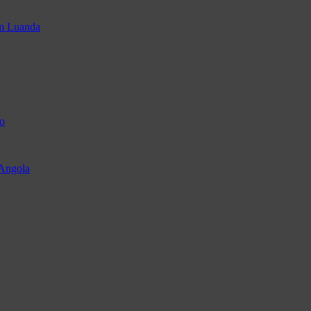
em Luanda
o
 Angola