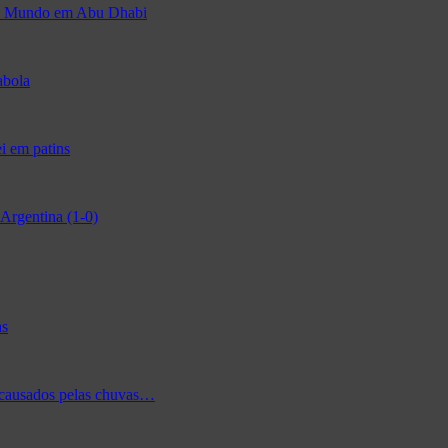
 do Mundo em Abu Dhabi
abola
i em patins
Argentina (1-0)
as
 causados pelas chuvas…