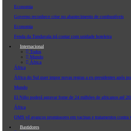
Economia
Governo reconhece crise no abastecimento de combustíveis
Economia
Fenda da Tundavala irá contar com unidade hoteleira
Internacional
Todos
Mundo
África
África
África do Sul quer impor novas regras a ex-presidentes após
Mundo
El Niño poderá agravar fome de 24 milhões de africanos até 2
África
OMS vê avanços promissores em vacinas e tratamentos contra
Bastidores