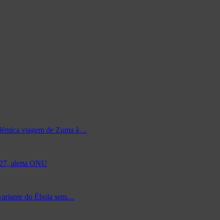
 polémica viagem de Zuma à…
027, alerta ONU
 variante do Ébola sem…