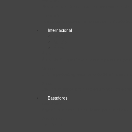
Economia
Governo reconhece crise no abastecimento de 
Economia
Fenda da Tundavala irá contar com unidade hot
Internacional
Todos
Mundo
África
África
África do Sul quer impor novas regras a ex-pr
Mundo
El Niño poderá agravar fome de 24 milhões de a
África
OMS vê avanços promissores em vacinas e trat
Bastidores
Bastidores
Argentina convoca Lionel Messi para confront
Bastidores
Deu Zebra