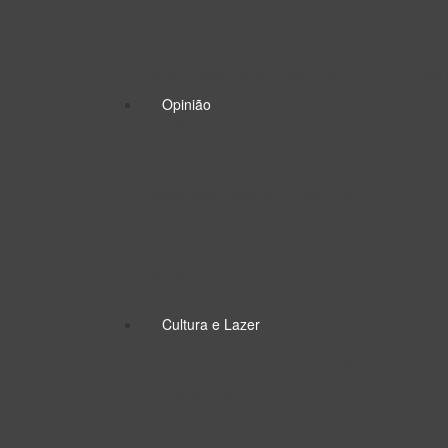
Bastidores
Mulheres enaltecidas por promoverem desenvo
Bastidores
Banco Árabe prevê investir mais de mil milhões
Opinião
Opinião
As lições desastradas de Paulo Portas e Marq
Notícias
Irresponsabilidade que mete nojo e… faz dó
Opinião
Delírios e infantilidades às margens do Tejo
Opinião
ACJ: o combatente ao combate à corrupção
Cultura e Lazer
Cultura e Lazer
Receita proporcionada pelo Turismo de naturez
Cultura e Lazer
Prémio de Literatura DST Angola/Camões abre c
Cultura e Lazer