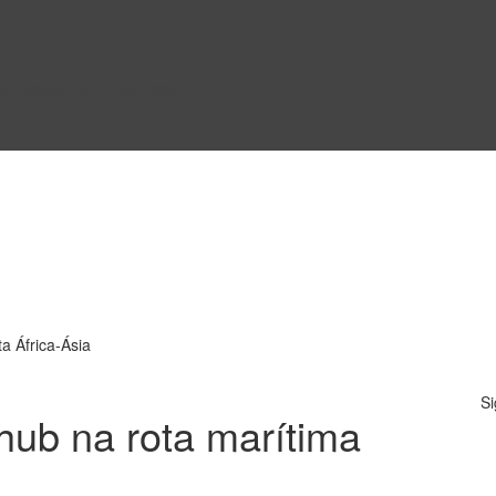
 de Estado na Guiné-Bissau
a África-Ásia
Si
hub na rota marítima