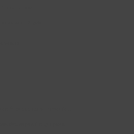
lvimento humano
 de dólares em Angola
ues Mendes
a em África é de 168 mil milhões de…
andidaturas para distinguir prosa…