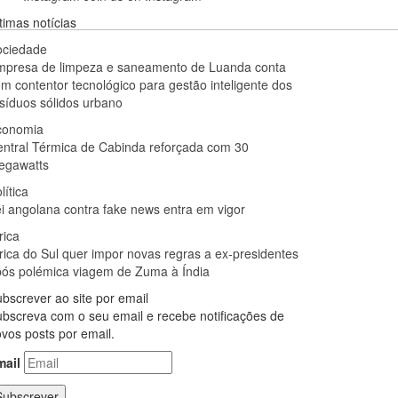
timas notícias
ociedade
mpresa de limpeza e saneamento de Luanda conta
m contentor tecnológico para gestão inteligente dos
síduos sólidos urbano
conomia
ntral Térmica de Cabinda reforçada com 30
egawatts
lítica
i angolana contra fake news entra em vigor
rica
rica do Sul quer impor novas regras a ex-presidentes
ós polémica viagem de Zuma à Índia
bscrever ao site por email
bscreva com o seu email e recebe notificações de
vos posts por email.
mail
Subscrever