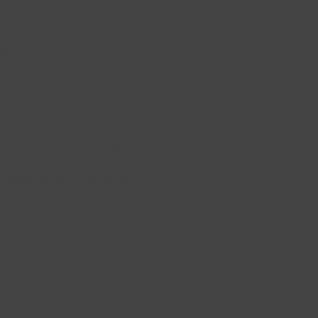
combustíveis
eleira
esidentes após polémica viagem de Zuma à…
fricanos até 2027, alerta ONU
amentos contra variante do Ébola sem…
o com Angola em Luanda