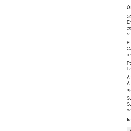
Úl
S
E
co
re
E
Ce
m
Po
Le
Áf
Áf
ap
Su
Su
no
E