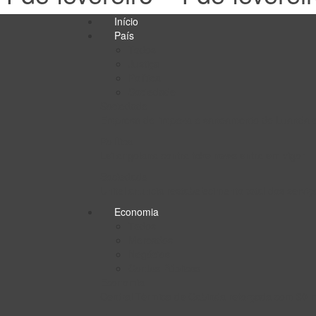
Início
País
Todos
Justiça
Política
Sociedade
Sociedade
Empresa de limpeza e saneamento de Luanda c
Política
Lei angolana contra fake news entra em vigor
Sociedade
Unitel anuncia restabelecimento total dos servi
Economia
Todos
Mercados
Negócios
Contas Públicas
Economia
Central Térmica de Cabinda reforçada com 30 