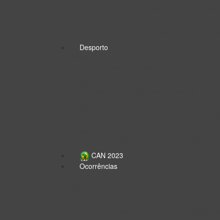
ENSA une-se à estilista Rose Palhares e apres
Cultura e Lazer
Ministra considera Maiombe património incalcul
Desporto
Desporto
Jiu-Jitsu: Angola conquista terceira medalha
Desporto
Federação transfere para os clubes organizaçã
Desporto
Rui Neto abandona o cargo de seleccionador na
Desporto
Espanha conquista bicampeonato mundial de fut
CAN 2023
Ocorrências
Ocorrências
Manuel Nunes visita municípios para avaliar es
Ocorrências
Presidente da República endereça mensagem s