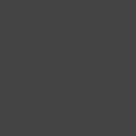
entam na FILDA peças exclusivas
ável
 no Campeonato do Mundo em Abu Dhabi
o e gestão do Girabola
cional de hóquei em patins
ebol ao vencer Argentina (1-0)
tragos das chuvas
obre os estragos causados pelas chuvas…