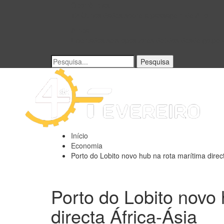
Ocorrências
12 Curiosidades sobre a passagem de Ano
África
Libertados seis opositores detidos desde golpe
Início
Economia
Porto do Lobito novo hub na rota marítima direct
Porto do Lobito novo 
directa África-Ásia