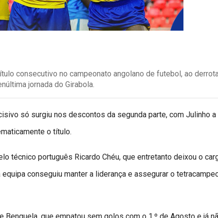
ítulo consecutivo no campeonato angolano de futebol, ao derrota
núltima jornada do Girabola.
ecisivo só surgiu nos descontos da segunda parte, com Julinho a
maticamente o título.
lo técnico português Ricardo Chéu, que entretanto deixou o car
 equipa conseguiu manter a liderança e assegurar o tetracampe
de Benguela, que empatou sem golos com o 1.º de Agosto e já n