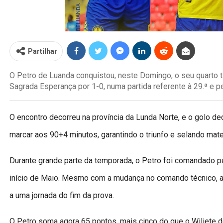
Partilhar
O Petro de Luanda conquistou, neste Domingo, o seu quarto t
Sagrada Esperança por 1-0, numa partida referente à 29.ª e pe
O encontro decorreu na província da Lunda Norte, e o golo d
marcar aos 90+4 minutos, garantindo o triunfo e selando mate
Durante grande parte da temporada, o Petro foi comandado pe
início de Maio. Mesmo com a mudança no comando técnico, a
a uma jornada do fim da prova.
O Petro soma agora 65 pontos, mais cinco do que o Wiliete 