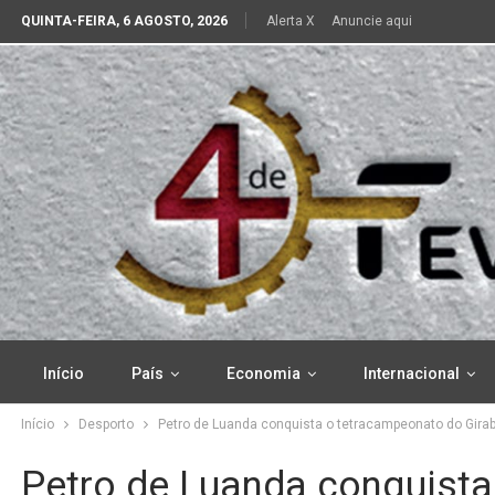
QUINTA-FEIRA, 6 AGOSTO, 2026
Alerta X
Anuncie aqui
Início
País
Economia
Internacional
Início
Desporto
Petro de Luanda conquista o tetracampeonato do Gira
Petro de Luanda conquist