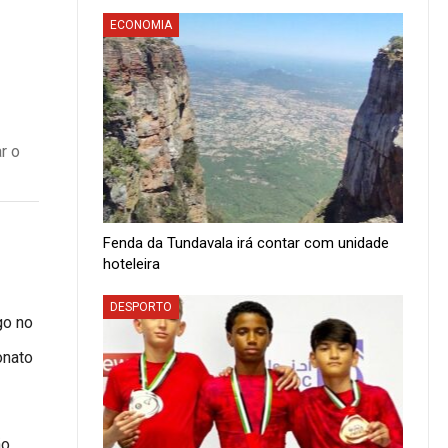
ECONOMIA
r o
Fenda da Tundavala irá contar com unidade
hoteleira
DESPORTO
go no
onato
ão