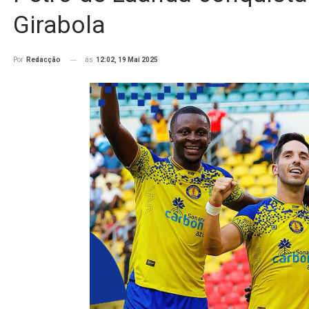
Girabola
ás
12:02, 19 Mai 2025
Por
Redacção