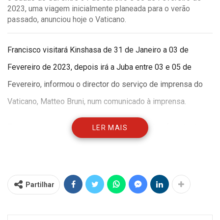
2023, uma viagem inicialmente planeada para o verão
passado, anunciou hoje o Vaticano.
Francisco visitará Kinshasa de 31 de Janeiro a 03 de
Fevereiro de 2023, depois irá a Juba entre 03 e 05 de
Fevereiro, informou o director do serviço de imprensa do
Vaticano, Matteo Bruni, num comunicado à imprensa.
Esta viagem, inicialmente marcada para Julho, foi adiada
LER MAIS
pelo Vaticano devido a problemas de saúde do Papa, que
completará 86 anos este mês, nomeadamente dores no
joelho.
Partilhar
Entretanto, informações divulgadas pela imprensa relataram