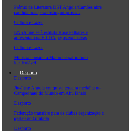
Prémio de Literatura DST Angola/Camões abre
candidaturas para distinguir prosa…
Cultura e Lazer
ENSA une-se à estilista Rose Palhares e
apresentam na FILDA peças exclusivas
Cultura e Lazer
Ministra considera Maiombe património
incalculável
Desporto
Desporto
Jiu-Jitsu: Angola conquista terceira medalha no
Campeonato do Mundo em Abu Dhabi
Desporto
Federação transfere para os clubes organização e
gestão do Girabola
Desporto