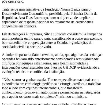
pós-operatório.
Trata-se de uma iniciativa da Fundação Ngana Zenza para o
Desenvolvimento Comunitário, presidida pela Primeira-Dama da
República, Ana Dias Lourenço, com o objectivo de ampliar a
capacidade de resposta nacional no tratamento de cardiopatias
congénitas em crianças.
Em declarações à imprensa, Sílvia Lutucuta considerou a campanha
um importante ganho para o país, classificando-a como um exemplo
bem-sucedido de cooperação entre o Estado, organizações da
sociedade civil e o sector privado.
A titular da pasta da Saúde revelou, ainda, que algumas das crianças
operadas haviam sido anteriormente consideradas sem viabilidade
cirúrgica por equipas estrangeiras, mas foram submetidas a
intervenções com resultados positivos no CHDCP, evidenciando a
evolução técnica e científica da instituição.
“Nós estamos a ganhar escala. Temos especialistas nacionais com
experiência em cardiologia pediátrica e cirurgia cardíaca a trabalhar
lado a lado com equipas internacionais, que transferem
conhecimento, promovem autonomia e permanecem na retaguarda
para apoiar os casos mais complexos”, afirmou a ministra.
O programa decorre em parceria com a Global Cardiac Alliance,