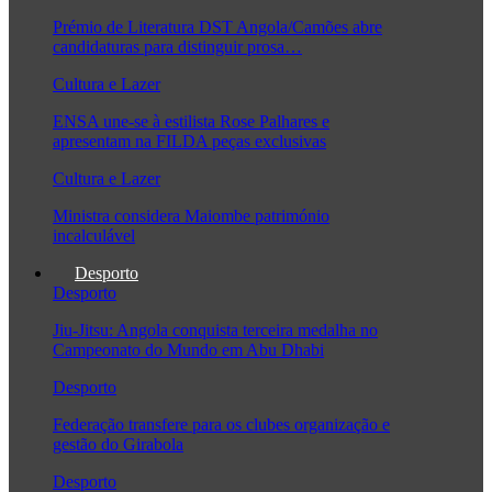
Prémio de Literatura DST Angola/Camões abre
candidaturas para distinguir prosa…
Cultura e Lazer
ENSA une-se à estilista Rose Palhares e
apresentam na FILDA peças exclusivas
Cultura e Lazer
Ministra considera Maiombe património
incalculável
Desporto
Desporto
Jiu-Jitsu: Angola conquista terceira medalha no
Campeonato do Mundo em Abu Dhabi
Desporto
Federação transfere para os clubes organização e
gestão do Girabola
Desporto