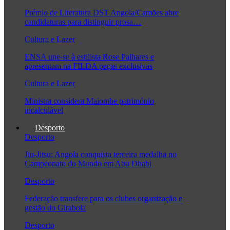
Prémio de Literatura DST Angola/Camões abre
candidaturas para distinguir prosa…
Cultura e Lazer
ENSA une-se à estilista Rose Palhares e
apresentam na FILDA peças exclusivas
Cultura e Lazer
Ministra considera Maiombe património
incalculável
Desporto
Desporto
Jiu-Jitsu: Angola conquista terceira medalha no
Campeonato do Mundo em Abu Dhabi
Desporto
Federação transfere para os clubes organização e
gestão do Girabola
Desporto