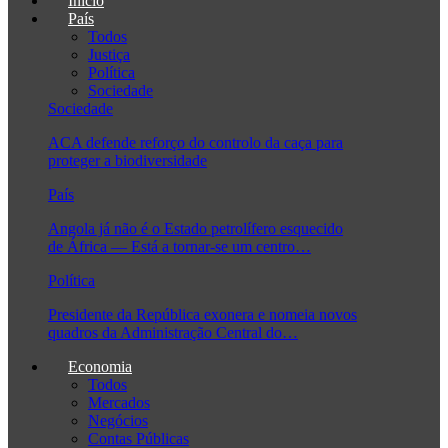
Início
País
Todos
Justiça
Política
Sociedade
Sociedade
ACA defende reforço do controlo da caça para
proteger a biodiversidade
País
Angola já não é o Estado petrolífero esquecido
de África — Está a tornar-se um centro…
Política
Presidente da República exonera e nomeia novos
quadros da Administração Central do…
Economia
Todos
Mercados
Negócios
Contas Públicas