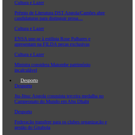
Cultura e Lazer
Prémio de Literatura DST Angola/Camões abre
candidaturas para distinguir prosa…
Cultura e Lazer
ENSA une-se à estilista Rose Palhares e
apresentam na FILDA peças exclusivas
Cultura e Lazer
Ministra considera Maiombe património
incalculável
Desporto
Desporto
Jiu-Jitsu: Angola conquista terceira medalha no
Campeonato do Mundo em Abu Dhabi
Desporto
Federação transfere para os clubes organização e
gestão do Girabola