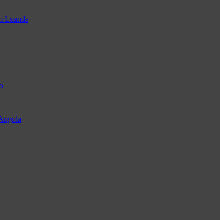
em Luanda
o
 Angola