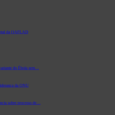
nental da OAFLAD
 variante do Ébola sem…
à liderança da ONU
ência sobre processo de…