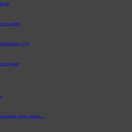
abola
i em patins
Argentina (1-0)
ceiro lugar
as
 causados pelas chuvas…