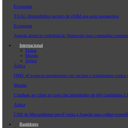
Economia
TAAG disponibiliza serviço de eSIM aos seus passageiros
Economia
Angola anuncia contribuição financeira para campanha conti
Internacional
Todos
Mundo
África
África
OMS vê avanços promissores em vacinas e tratamentos contra
Mundo
Combate ao crime no topo das prioridades de três candidatas 
África
CNE de Moçambique prevê visita a Angola para colher experi
Bastidores