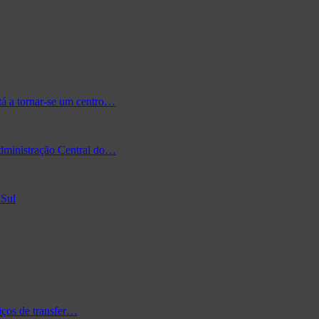
tá a tornar-se um centro…
Administração Central do…
 Sul
iços de transfer…