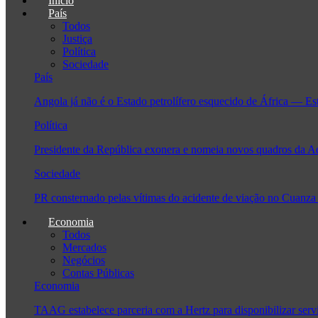
Início
País
Todos
Justiça
Política
Sociedade
País
Angola já não é o Estado petrolífero esquecido de África — Es
Política
Presidente da República exonera e nomeia novos quadros da 
Sociedade
PR consternado pelas vítimas do acidente de viação no Cuanza
Economia
Todos
Mercados
Negócios
Contas Públicas
Economia
TAAG estabelece parceria com a Hertz para disponibilizar serv