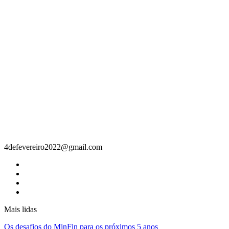
Contacto
4defevereiro2022@gmail.com
Mais lidas
Os desafios do MinFin para os próximos 5 anos