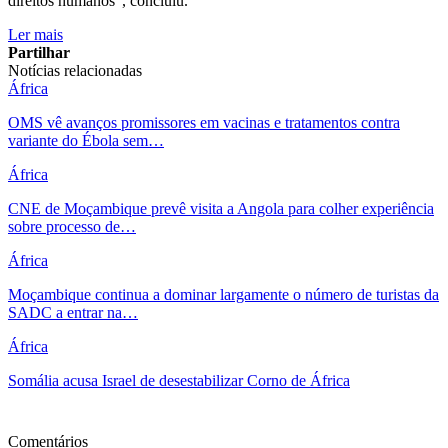
direitos humanos”, concluiu.
Ler mais
Partilhar
Notícias relacionadas
África
OMS vê avanços promissores em vacinas e tratamentos contra
variante do Ébola sem…
África
CNE de Moçambique prevê visita a Angola para colher experiência
sobre processo de…
África
Moçambique continua a dominar largamente o número de turistas da
SADC a entrar na…
África
Somália acusa Israel de desestabilizar Corno de África
Ver mais
Comentários