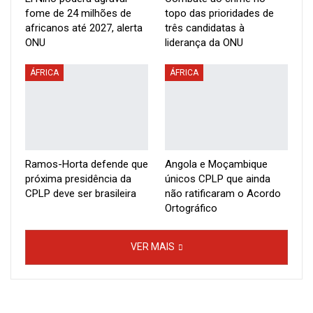
são o anti-projecto, são uma escaramuça”, disse. “Nunca
fome de 24 milhões de
topo das prioridades de
tiveram um projecto para o país, mas ambições pessoais,
africanos até 2027, alerta
três candidatas à
ONU
liderança da ONU
interesses económicos, que querem satisfazer a qualquer
ÁFRICA
ÁFRICA
preço, para entregar o nosso país ao império norte-
americano”, adiantou.
Segundo a imprensa local, Nicolás Maduro, foi o décimo
político venezuelano a formalizar a sua candidatura às
Ramos-Horta defende que
Angola e Moçambique
próxima presidência da
únicos CPLP que ainda
presidenciais de 28 de Julho, poucas horas antes de
CPLP deve ser brasileira
não ratificaram o Acordo
Ortográfico
terminar o prazo para a apresentação de candidaturas.
VER MAIS