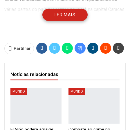
várias partes do país presentes no local, na capital Caracas.
LER MAIS
“Hoje vim não só escrever o meu nome, mas escrever um
sonho de pátria, vim convidar-vos a continuar a sonhar e a
transformar a nossa realidade, a avançar para o futuro. Esta
Partilhar
não é uma eleição para uma cor, um nome ou um homem, o
que vamos eleger no dia 28 de Julho é o direito ao futuro, à
Notícias relacionadas
existência, à vida, à independência, a ter uma pátria”, disse
Nicolás Maduro, uma vez apresentada a candidatura.
MUNDO
MUNDO
Maduro aproveitou para acusar a oposição de pretender
entregar a Venezuela aos norte-americanos. Os opositores,
“submissos ao imperialismo, todos eles lacaios da direita,
El Niño poderá agravar
Combate ao crime no