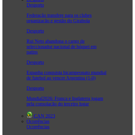
Desporto
Federação transfere para os clubes
organização e gestão do Girabola
Desporto
Rui Neto abandona o cargo de
seleccionador nacional de hóquei em
patins
Desporto
Espanha conquista bicampeonato mundial
de futebol ao vencer Argentina (1-0)
Desporto
Mundial2026: França e Inglaterra jogam
pela consolação do terceiro lugar
CAN 2023
Ocorrências
Ocorrências