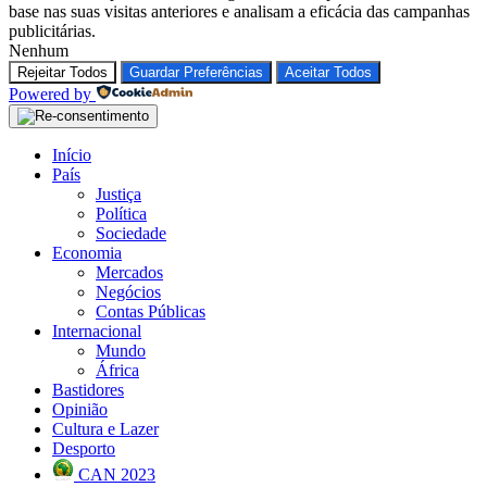
base nas suas visitas anteriores e analisam a eficácia das campanhas
publicitárias.
Nenhum
Rejeitar Todos
Guardar Preferências
Aceitar Todos
Powered by
Início
País
Justiça
Política
Sociedade
Economia
Mercados
Negócios
Contas Públicas
Internacional
Mundo
África
Bastidores
Opinião
Cultura e Lazer
Desporto
CAN 2023