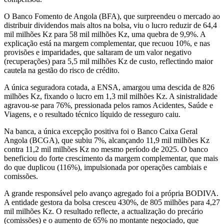
O Banco Fomento de Angola (BFA), que surpreendeu o mercado ao
distribuir dividendos mais altos na bolsa, viu o lucro reduzir de 64,4
mil milhões Kz para 58 mil milhões Kz, uma quebra de 9,9%. A
explicação está na margem complementar, que recuou 10%, e nas
provisões e imparidades, que saltaram de um valor negativo
(recuperações) para 5,5 mil milhões Kz de custo, reflectindo maior
cautela na gestão do risco de crédito.
A única seguradora cotada, a ENSA, amargou uma descida de 826
milhões Kz, fixando o lucro em 1,3 mil milhões Kz. A sinistralidade
agravou‑se para 76%, pressionada pelos ramos Acidentes, Saúde e
Viagens, e o resultado técnico líquido de resseguro caiu.
Na banca, a única excepção positiva foi o Banco Caixa Geral
Angola (BCGA), que subiu 7%, alcançando 11,9 mil milhões Kz
contra 11,2 mil milhões Kz no mesmo período de 2025. O banco
beneficiou do forte crescimento da margem complementar, que mais
do que duplicou (116%), impulsionada por operações cambiais e
comissões.
A grande responsável pelo avanço agregado foi a própria BODIVA.
A entidade gestora da bolsa cresceu 430%, de 805 milhões para 4,27
mil milhões Kz. O resultado reflecte, a actualização do precário
(comissões) e o aumento de 65% no montante negociado, que