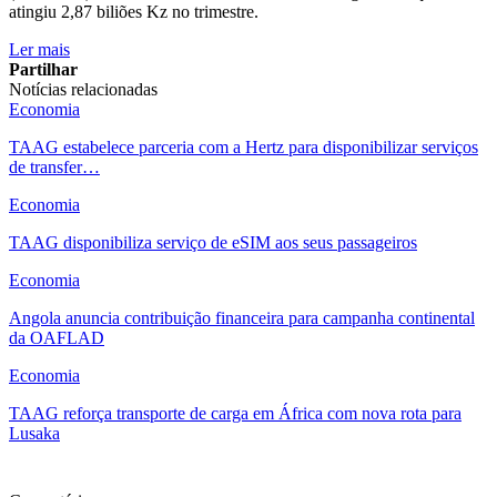
atingiu 2,87 biliões Kz no trimestre.
Ler mais
Partilhar
Notícias relacionadas
Economia
TAAG estabelece parceria com a Hertz para disponibilizar serviços
de transfer…
Economia
TAAG disponibiliza serviço de eSIM aos seus passageiros
Economia
Angola anuncia contribuição financeira para campanha continental
da OAFLAD
Economia
TAAG reforça transporte de carga em África com nova rota para
Lusaka
Ver mais