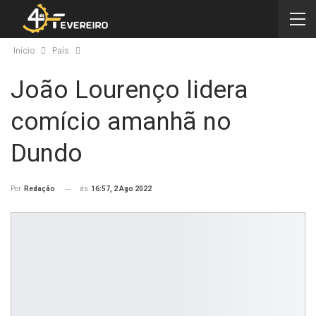
Início
País
João Lourenço lidera
comício amanhã no
Dundo
ás
16:57, 2 Ago 2022
Por
Redação