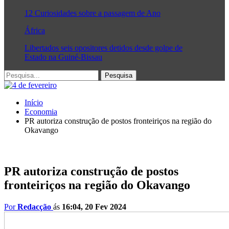
12 Curiosidades sobre a passagem de Ano
África
Libertados seis opositores detidos desde golpe de
Estado na Guiné-Bissau
Início
Economia
PR autoriza construção de postos fronteiriços na região do
Okavango
PR autoriza construção de postos
fronteiriços na região do Okavango
Por
Redacção
ás
16:04, 20 Fev 2024