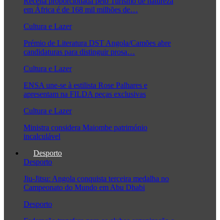
Receita proporcionada pelo Turismo de natureza
em África é de 168 mil milhões de…
Cultura e Lazer
Prémio de Literatura DST Angola/Camões abre
candidaturas para distinguir prosa…
Cultura e Lazer
ENSA une-se à estilista Rose Palhares e
apresentam na FILDA peças exclusivas
Cultura e Lazer
Ministra considera Maiombe património
incalculável
Desporto
Desporto
Jiu-Jitsu: Angola conquista terceira medalha no
Campeonato do Mundo em Abu Dhabi
Desporto