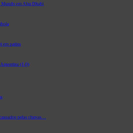
 do Mundo em Abu Dhabi
abola
i em patins
Argentina (1-0)
as
 causados pelas chuvas…