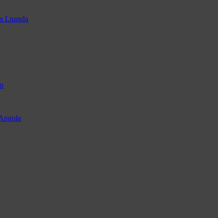
em Luanda
o
 Angola