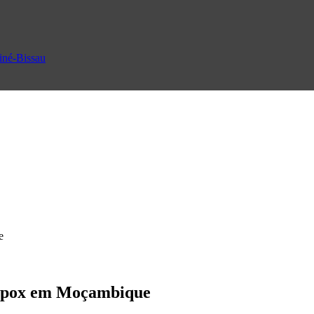
uiné-Bissau
e
r mpox em Moçambique