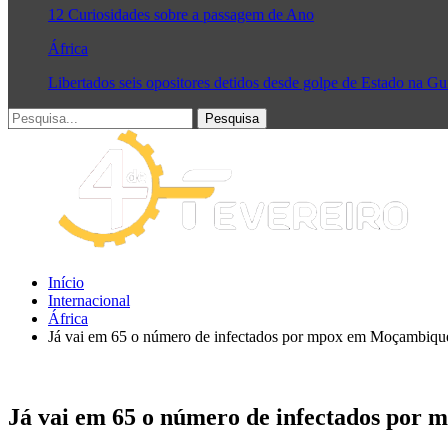
12 Curiosidades sobre a passagem de Ano
África
Libertados seis opositores detidos desde golpe de Estado na G
Início
Internacional
África
Já vai em 65 o número de infectados por mpox em Moçambiqu
Já vai em 65 o número de infectados po