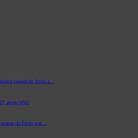
 polémica viagem de Zuma à…
027, alerta ONU
 variante do Ébola sem…