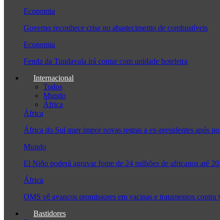
Economia
Governo reconhece crise no abastecimento de combustíveis
Economia
Fenda da Tundavala irá contar com unidade hoteleira
Internacional
Todos
Mundo
África
África
África do Sul quer impor novas regras a ex-presidentes após
Mundo
El Niño poderá agravar fome de 24 milhões de africanos até 2
África
OMS vê avanços promissores em vacinas e tratamentos contra
Bastidores