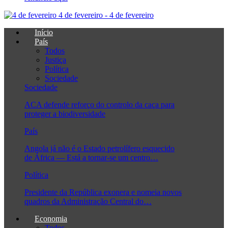
4 de fevereiro - 4 de fevereiro
Início
País
Todos
Justiça
Política
Sociedade
Sociedade
ACA defende reforço do controlo da caça para
proteger a biodiversidade
País
Angola já não é o Estado petrolífero esquecido
de África — Está a tornar-se um centro…
Política
Presidente da República exonera e nomeia novos
quadros da Administração Central do…
Economia
Todos