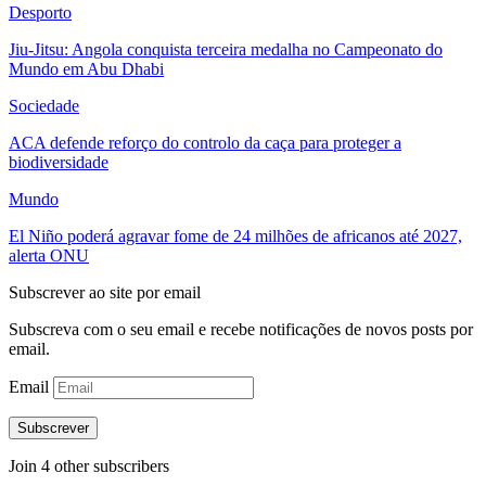
Desporto
Jiu-Jitsu: Angola conquista terceira medalha no Campeonato do
Mundo em Abu Dhabi
Sociedade
ACA defende reforço do controlo da caça para proteger a
biodiversidade
Mundo
El Niño poderá agravar fome de 24 milhões de africanos até 2027,
alerta ONU
Subscrever ao site por email
Subscreva com o seu email e recebe notificações de novos posts por
email.
Email
Subscrever
Join 4 other subscribers