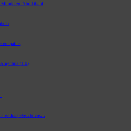
 do Mundo em Abu Dhabi
abola
i em patins
Argentina (1-0)
as
 causados pelas chuvas…