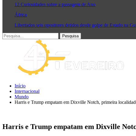
12 Curiosidades sobre a passagem de Ano
África
Libertados seis opositores detidos desde golpe de Estado na G
Início
Internacional
Mundo
Harris e Trump empatam em Dixville Notch, primeira localidade
Harris e Trump empatam em Dixville Notch