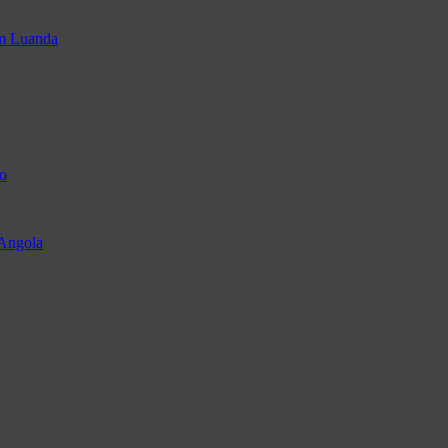
em Luanda
o
 Angola