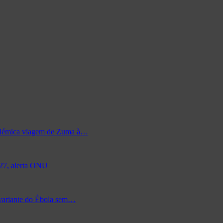
 polémica viagem de Zuma à…
027, alerta ONU
 variante do Ébola sem…