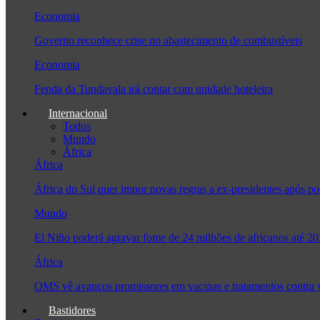
Economia
Governo reconhece crise no abastecimento de combustíveis
Economia
Fenda da Tundavala irá contar com unidade hoteleira
Internacional
Todos
Mundo
África
África
África do Sul quer impor novas regras a ex-presidentes após
Mundo
El Niño poderá agravar fome de 24 milhões de africanos até 2
África
OMS vê avanços promissores em vacinas e tratamentos contra
Bastidores