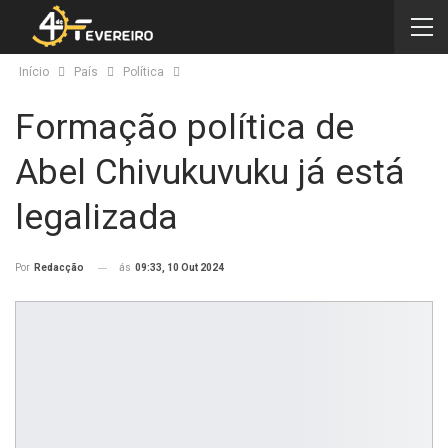
Início
País
Política
Formação política de
Abel Chivukuvuku já está
legalizada
ás
09:33, 10 Out 2024
Por
Redacção