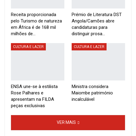
partir do fado, cria-se um mosaico de tradições lusófonas e
Receita proporcionada
Prémio de Literatura DST
africanas que se fundem em palco e originam uma
pelo Turismo de natureza
Angola/Camões abre
experiência artística irrepetível”.
em África é de 168 mil
candidaturas para
milhões de…
distinguir prosa…
“Esta edição promete ficar na memória colectiva e gerar
CULTURA E LAZER
CULTURA E LAZER
instantes de verdadeira partilha cultural”, salienta João
Pires, presidente executivo do Caixa Angola, citado no
comunicado, destacando que o tema “‘Unidos pela História,
Juntos pela Liberdade’ estabelecerá uma conexão entre a
ENSA une-se à estilista
Ministra considera
Rose Palhares e
Maiombe património
arte e a celebração da liberdade, da história e da identidade
apresentam na FILDA
incalculável
peças exclusivas
cultural”.
Por sua vez, o director artístico do festival, Marco
VER MAIS
Rodrigues, considerou que esta celebração estimula