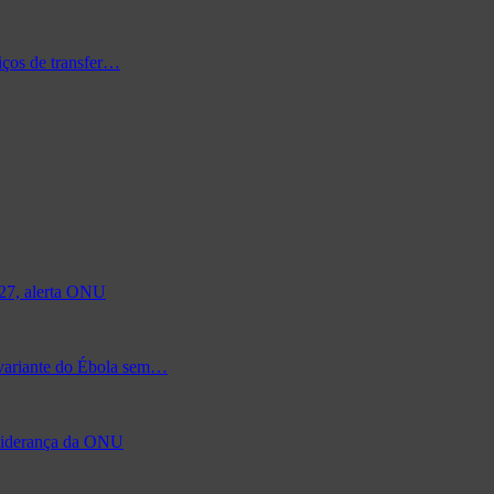
iços de transfer…
027, alerta ONU
 variante do Ébola sem…
à liderança da ONU