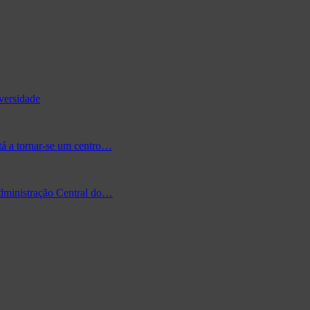
versidade
tá a tornar-se um centro…
Administração Central do…