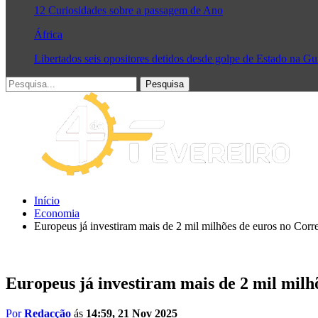
12 Curiosidades sobre a passagem de Ano
África
Libertados seis opositores detidos desde golpe de Estado na G
Início
Economia
Europeus já investiram mais de 2 mil milhões de euros no Corr
Europeus já investiram mais de 2 mil milh
Por
Redacção
ás
14:59, 21 Nov 2025