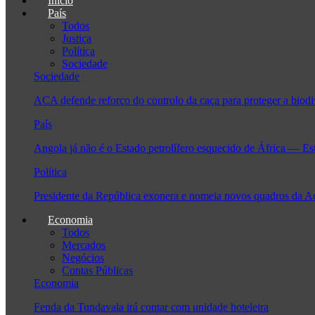
Início
País
Todos
Justiça
Política
Sociedade
Sociedade
ACA defende reforço do controlo da caça para proteger a biodi
País
Angola já não é o Estado petrolífero esquecido de África — Es
Política
Presidente da República exonera e nomeia novos quadros da 
Economia
Todos
Mercados
Negócios
Contas Públicas
Economia
Fenda da Tundavala irá contar com unidade hoteleira