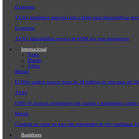
Economia
TAAG estabelece parceria com a Hertz para disponibilizar serv
Economia
TAAG disponibiliza serviço de eSIM aos seus passageiros
Internacional
Todos
Mundo
África
Mundo
El Niño poderá agravar fome de 24 milhões de africanos até 2
África
OMS vê avanços promissores em vacinas e tratamentos contra
Mundo
Combate ao crime no topo das prioridades de três candidatas 
Bastidores