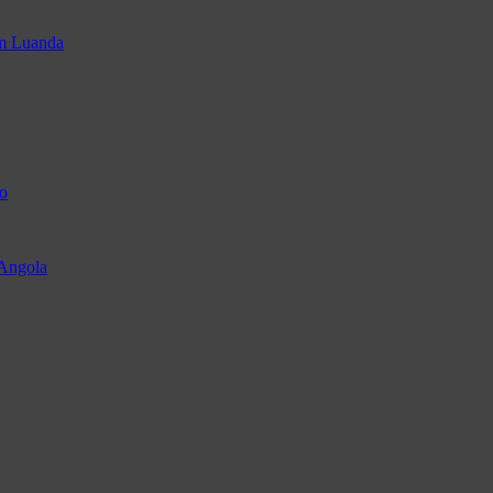
em Luanda
o
 Angola