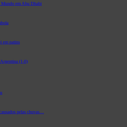
 do Mundo em Abu Dhabi
abola
i em patins
Argentina (1-0)
as
 causados pelas chuvas…