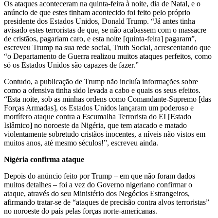
Os ataques aconteceram na quinta-feira à noite, dia de Natal, e o
anúncio de que estes tinham acontecido foi feito pelo próprio
presidente dos Estados Unidos, Donald Trump. “Já antes tinha
avisado estes terroristas de que, se não acabassem com o massacre
de cristãos, pagariam caro, e esta noite [quinta-feira] pagaram”,
escreveu Trump na sua rede social, Truth Social, acrescentando que
“o Departamento de Guerra realizou muitos ataques perfeitos, como
só os Estados Unidos são capazes de fazer.”
Contudo, a publicação de Trump não incluía informações sobre
como a ofensiva tinha sido levada a cabo e quais os seus efeitos.
“Esta noite, sob as minhas ordens como Comandante-Supremo [das
Forças Armadas], os Estados Unidos lançaram um poderoso e
mortífero ataque contra a Escumalha Terrorista do EI [Estado
Islâmico] no noroeste da Nigéria, que tem atacado e matado
violentamente sobretudo cristãos inocentes, a níveis não vistos em
muitos anos, até mesmo séculos!”, escreveu ainda.
Nigéria confirma ataque
Depois do anúncio feito por Trump – em que não foram dados
muitos detalhes – foi a vez do Governo nigeriano confirmar o
ataque, através do seu Ministério dos Negócios Estrangeiros,
afirmando tratar-se de “ataques de precisão contra alvos terroristas”
no noroeste do país pelas forças norte-americanas.