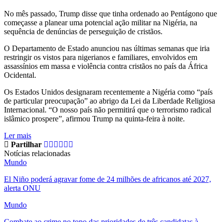
No mês passado, Trump disse que tinha ordenado ao Pentágono que
começasse a planear uma potencial ação militar na Nigéria, na
sequência de denúncias de perseguição de cristãos.
O Departamento de Estado anunciou nas últimas semanas que iria
restringir os vistos para nigerianos e familiares, envolvidos em
assassínios em massa e violência contra cristãos no país da África
Ocidental.
Os Estados Unidos designaram recentemente a Nigéria como “país
de particular preocupação” ao abrigo da Lei da Liberdade Religiosa
Internacional. “O nosso país não permitirá que o terrorismo radical
islâmico prospere”, afirmou Trump na quinta-feira à noite.
Ler mais
Partilhar
Notícias relacionadas
Mundo
El Niño poderá agravar fome de 24 milhões de africanos até 2027,
alerta ONU
Mundo
Combate ao crime no topo das prioridades de três candidatas à