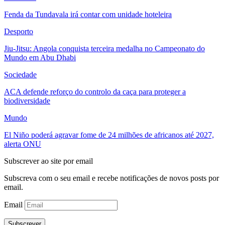
Fenda da Tundavala irá contar com unidade hoteleira
Desporto
Jiu-Jitsu: Angola conquista terceira medalha no Campeonato do
Mundo em Abu Dhabi
Sociedade
ACA defende reforço do controlo da caça para proteger a
biodiversidade
Mundo
El Niño poderá agravar fome de 24 milhões de africanos até 2027,
alerta ONU
Subscrever ao site por email
Subscreva com o seu email e recebe notificações de novos posts por
email.
Email
Subscrever