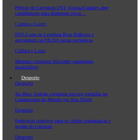
Prémio de Literatura DST Angola/Camões abre
candidaturas para distinguir prosa…
Cultura e Lazer
ENSA une-se à estilista Rose Palhares e
apresentam na FILDA peças exclusivas
Cultura e Lazer
Ministra considera Maiombe património
incalculável
Desporto
Desporto
Jiu-Jitsu: Angola conquista terceira medalha no
Campeonato do Mundo em Abu Dhabi
Desporto
Federação transfere para os clubes organização e
gestão do Girabola
Desporto