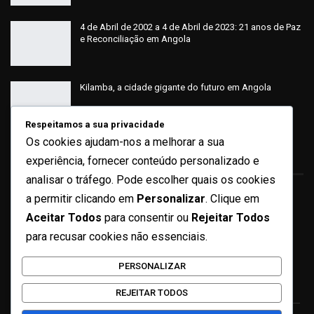
Excelências,
4 de Abril de 2002 a 4 de Abril de 2023: 21 anos de Paz
e Reconciliação em Angola
Tenho a certeza de que sairemos daqui profundamente
empenhados na realização das nossas decisões, por
Kilamba, a cidade gigante do futuro em Angola
estarmos cada vez mais seguros de que este esforço
conjunto que realizamos tem benefícios recíprocos
Respeitamos a sua privacidade
Os cookies ajudam-nos a melhorar a sua
notórios, aproxima-nos cada vez mais, reforça e melhora a
Sobre
experiência, fornecer conteúdo personalizado e
compreensão mútua e aprofunda o nosso papel no
analisar o tráfego. Pode escolher quais os cookies
concerto das nações como parceiros determinados a
a permitir clicando em
Personalizar
. Clique em
Quem Somos
Aceitar Todos
para consentir ou
Rejeitar Todos
contribuir para a construção de um mundo mais equilibrado,
Ficha Técnica
para recusar cookies não essenciais.
de paz, de justiça e de prosperidade para todos os povos
Missão e Valores
PERSONALIZAR
deste planeta.
Contactos
REJEITAR TODOS
Agradeço uma vez mais a todas as delegações que vieram