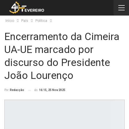
Início
País
Política
Encerramento da Cimeira
UA-UE marcado por
discurso do Presidente
João Lourenço
ás
16:15, 25 Nov 2025
Por
Redacção