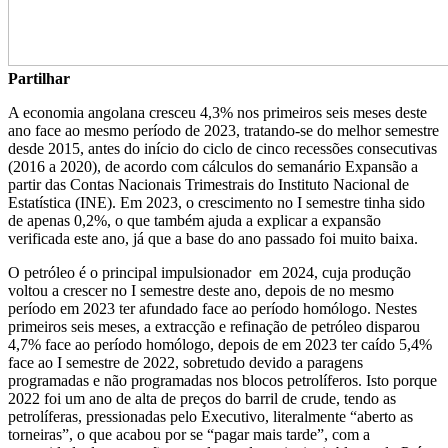
Partilhar
A economia angolana cresceu 4,3% nos primeiros seis meses deste
ano face ao mesmo período de 2023, tratando-se do melhor semestre
desde 2015, antes do início do ciclo de cinco recessões consecutivas
(2016 a 2020), de acordo com cálculos do semanário Expansão a
partir das Contas Nacionais Trimestrais do Instituto Nacional de
Estatística (INE). Em 2023, o crescimento no I semestre tinha sido
de apenas 0,2%, o que também ajuda a explicar a expansão
verificada este ano, já que a base do ano passado foi muito baixa.
O petróleo é o principal impulsionador em 2024, cuja produção
voltou a crescer no I semestre deste ano, depois de no mesmo
período em 2023 ter afundado face ao período homólogo. Nestes
primeiros seis meses, a extracção e refinação de petróleo disparou
4,7% face ao período homólogo, depois de em 2023 ter caído 5,4%
face ao I semestre de 2022, sobretudo devido a paragens
programadas e não programadas nos blocos petrolíferos. Isto porque
2022 foi um ano de alta de preços do barril de crude, tendo as
petrolíferas, pressionadas pelo Executivo, literalmente “aberto as
torneiras”, o que acabou por se “pagar mais tarde”, com a