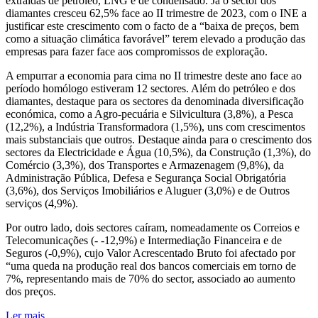
extraídas de petróleo, LNG e de condensado. Já o sector dos
diamantes cresceu 62,5% face ao II trimestre de 2023, com o INE a
justificar este crescimento com o facto de a “baixa de preços, bem
como a situação climática favorável” terem elevado a produção das
empresas para fazer face aos compromissos de exploração.
A empurrar a economia para cima no II trimestre deste ano face ao
período homólogo estiveram 12 sectores. Além do petróleo e dos
diamantes, destaque para os sectores da denominada diversificação
económica, como a Agro-pecuária e Silvicultura (3,8%), a Pesca
(12,2%), a Indústria Transformadora (1,5%), uns com crescimentos
mais substanciais que outros. Destaque ainda para o crescimento dos
sectores da Electricidade e Água (10,5%), da Construção (1,3%), do
Comércio (3,3%), dos Transportes e Armazenagem (9,8%), da
Administração Pública, Defesa e Segurança Social Obrigatória
(3,6%), dos Serviços Imobiliários e Aluguer (3,0%) e de Outros
serviços (4,9%).
Por outro lado, dois sectores caíram, nomeadamente os Correios e
Telecomunicações (- -12,9%) e Intermediação Financeira e de
Seguros (-0,9%), cujo Valor Acrescentado Bruto foi afectado por
“uma queda na produção real dos bancos comerciais em torno de
7%, representando mais de 70% do sector, associado ao aumento
dos preços.
Ler mais