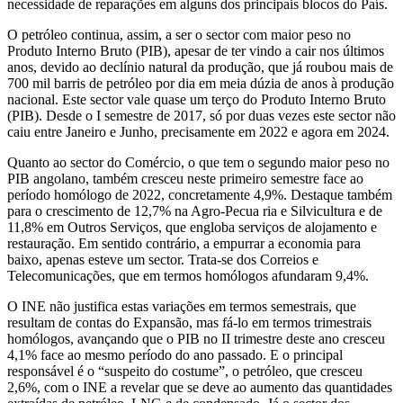
necessidade de reparações em alguns dos principais blocos do País.
O petróleo continua, assim, a ser o sector com maior peso no
Produto Interno Bruto (PIB), apesar de ter vindo a cair nos últimos
anos, devido ao declínio natural da produção, que já roubou mais de
700 mil barris de petróleo por dia em meia dúzia de anos à produção
nacional. Este sector vale quase um terço do Produto Interno Bruto
(PIB). Desde o I semestre de 2017, só por duas vezes este sector não
caiu entre Janeiro e Junho, precisamente em 2022 e agora em 2024.
Quanto ao sector do Comércio, o que tem o segundo maior peso no
PIB angolano, também cresceu neste primeiro semestre face ao
período homólogo de 2022, concretamente 4,9%. Destaque também
para o crescimento de 12,7% na Agro-Pecua ria e Silvicultura e de
11,8% em Outros Serviços, que engloba serviços de alojamento e
restauração. Em sentido contrário, a empurrar a economia para
baixo, apenas esteve um sector. Trata-se dos Correios e
Telecomunicações, que em termos homólogos afundaram 9,4%.
O INE não justifica estas variações em termos semestrais, que
resultam de contas do Expansão, mas fá-lo em termos trimestrais
homólogos, avançando que o PIB no II trimestre deste ano cresceu
4,1% face ao mesmo período do ano passado. E o principal
responsável é o “suspeito do costume”, o petróleo, que cresceu
2,6%, com o INE a revelar que se deve ao aumento das quantidades