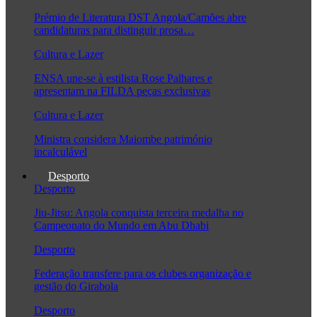
Prémio de Literatura DST Angola/Camões abre
candidaturas para distinguir prosa…
Cultura e Lazer
ENSA une-se à estilista Rose Palhares e
apresentam na FILDA peças exclusivas
Cultura e Lazer
Ministra considera Maiombe património
incalculável
Desporto
Desporto
Jiu-Jitsu: Angola conquista terceira medalha no
Campeonato do Mundo em Abu Dhabi
Desporto
Federação transfere para os clubes organização e
gestão do Girabola
Desporto