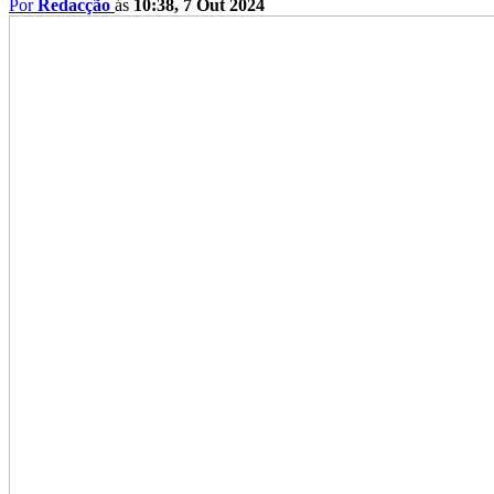
Por
Redacção
ás
10:38, 7 Out 2024