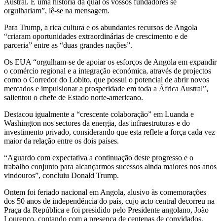
Austral. É uma história da qual os vossos fundadores se
orgulhariam”, lê-se na mensagem.
Para Trump, a rica cultura e os abundantes recursos de Angola
“criaram oportunidades extraordinárias de crescimento e de
parceria” entre as “duas grandes nações”.
Os EUA “orgulham-se de apoiar os esforços de Angola em expandir
o comércio regional e a integração económica, através de projectos
como o Corredor do Lobito, que possui o potencial de abrir novos
mercados e impulsionar a prosperidade em toda a África Austral”,
salientou o chefe de Estado norte-americano.
Destacou igualmente a “crescente colaboração” em Luanda e
Washington nos sectores da energia, das infraestruturas e do
investimento privado, considerando que esta reflete a força cada vez
maior da relação entre os dois países.
“Aguardo com expectativa a continuação deste progresso e o
trabalho conjunto para alcançarmos sucessos ainda maiores nos anos
vindouros”, concluiu Donald Trump.
Ontem foi feriado nacional em Angola, alusivo às comemorações
dos 50 anos de independência do país, cujo acto central decorreu na
Praça da República e foi presidido pelo Presidente angolano, João
Lourenço, contando com a presença de centenas de convidados,