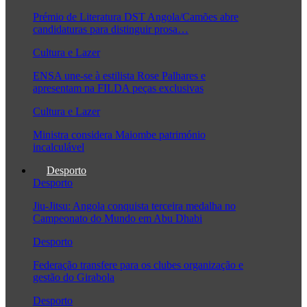
Prémio de Literatura DST Angola/Camões abre
candidaturas para distinguir prosa…
Cultura e Lazer
ENSA une-se à estilista Rose Palhares e
apresentam na FILDA peças exclusivas
Cultura e Lazer
Ministra considera Maiombe património
incalculável
Desporto
Desporto
Jiu-Jitsu: Angola conquista terceira medalha no
Campeonato do Mundo em Abu Dhabi
Desporto
Federação transfere para os clubes organização e
gestão do Girabola
Desporto