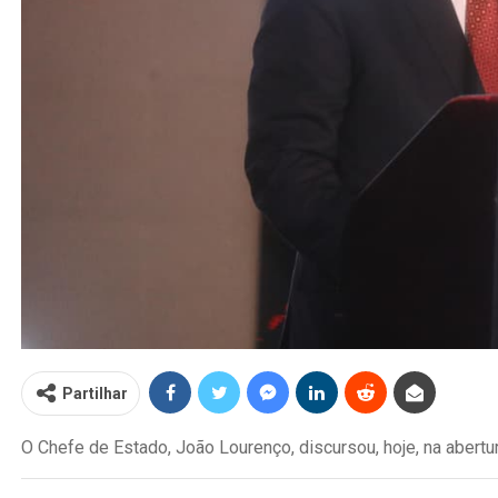
Partilhar
O Chefe de Estado, João Lourenço, discursou, hoje, na abertu