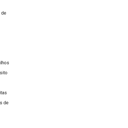
 de
ilhos
sito
itas
es de