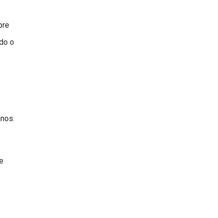
bre
do o
anos.
s
e