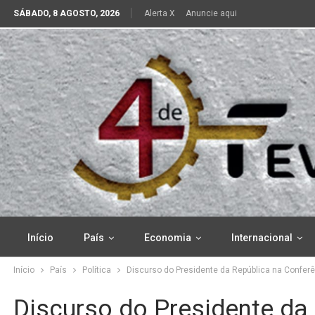
SÁBADO, 8 AGOSTO, 2026
Alerta X
Anuncie aqui
Início
País
Economia
Internacional
Início
País
Política
Discurso do Presidente da República na Conferê
Discurso do Presidente da