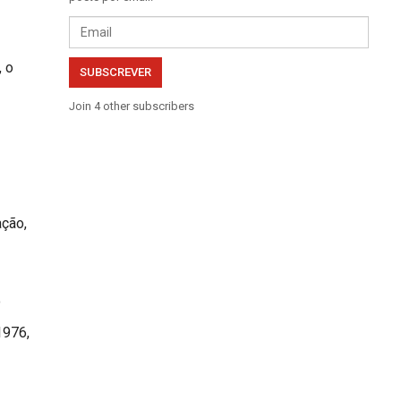
Email
, o
SUBSCREVER
Join 4 other subscribers
ação,
o
1976,