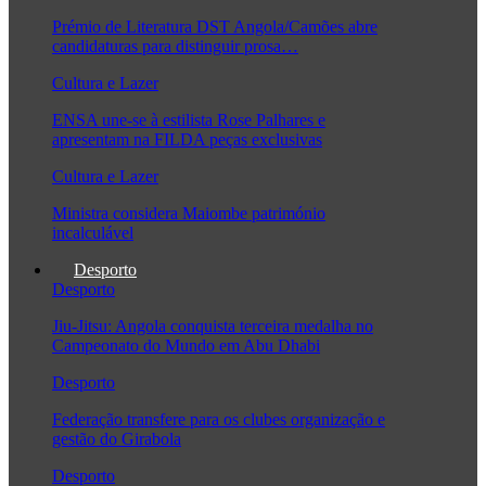
Prémio de Literatura DST Angola/Camões abre
candidaturas para distinguir prosa…
Cultura e Lazer
ENSA une-se à estilista Rose Palhares e
apresentam na FILDA peças exclusivas
Cultura e Lazer
Ministra considera Maiombe património
incalculável
Desporto
Desporto
Jiu-Jitsu: Angola conquista terceira medalha no
Campeonato do Mundo em Abu Dhabi
Desporto
Federação transfere para os clubes organização e
gestão do Girabola
Desporto