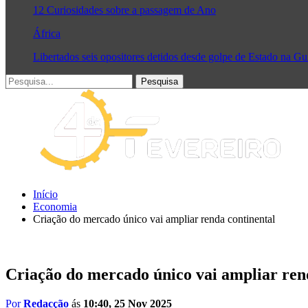
12 Curiosidades sobre a passagem de Ano
África
Libertados seis opositores detidos desde golpe de Estado na G
Início
Economia
Criação do mercado único vai ampliar renda continental
Criação do mercado único vai ampliar ren
Por
Redacção
ás
10:40, 25 Nov 2025