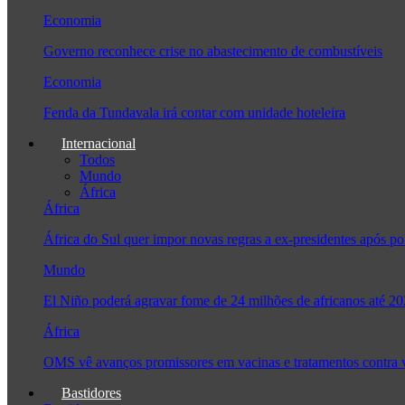
Economia
Governo reconhece crise no abastecimento de combustíveis
Economia
Fenda da Tundavala irá contar com unidade hoteleira
Internacional
Todos
Mundo
África
África
África do Sul quer impor novas regras a ex-presidentes após
Mundo
El Niño poderá agravar fome de 24 milhões de africanos até 2
África
OMS vê avanços promissores em vacinas e tratamentos contra
Bastidores