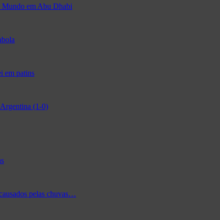
 do Mundo em Abu Dhabi
abola
i em patins
Argentina (1-0)
as
 causados pelas chuvas…