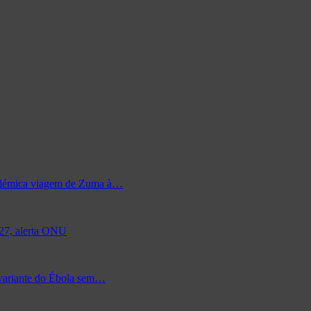
 polémica viagem de Zuma à…
027, alerta ONU
 variante do Ébola sem…