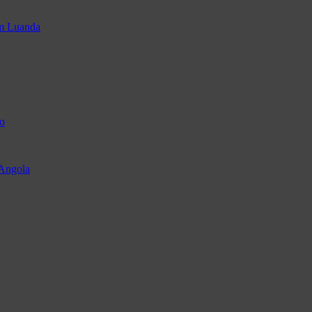
em Luanda
o
 Angola