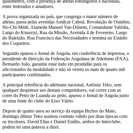
quilómetros, com a presença de atletas estrangeiros e nacionais,
entre federados e amadores.
A prova organizada no país, que congrega o maior número de
atletas, passa pelas avenidas Amílcar Cabral, Revolução de Outubro,
Ho-Chi-Minh, Alameda Manuel Van-Dúnem, Comandante Valódia,
Largo do Kinaxixi, Rua da Missão, Avenida 4 de Fevereiro, Largo
do Baleizão, Rua Francisco das Necessidades e termina no Estádio
dos Coqueiros.
Segundo apurou o Jornal de Angola, em conferência de imprensa, o
presidente de direcção da Federação Angolana de Atletismo (FAA),
Bernardo João, garantiu estar tudo em prontidão para os
aficcionados da modalidade e não só verem os mais de quatro mil
participantes confirmados.
A principal referência do atletismo nacional, António Teko, sem
qualquer desprimor aos demais competidores, vai correr com as
cores do Petro de Luanda ao peito, apurou o Jornal de Angola junto
de uma fonte do clube do Eixo Viário.
Depois de quatro anos ao serviço da equipa Bichos do Mato,
domingo último Teko assinou contrato válido por duas épocas com
os tricolores. David Elias e Daniel Emílio, ambos do Interclube,
podem ter uma palavra a dizer.