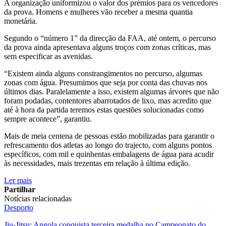
A organização uniformizou o valor dos prémios para os vencedores
da prova. Homens e mulheres vão receber a mesma quantia
monetária.
Segundo o “número 1” da direcção da FAA, até ontem, o percurso
da prova ainda apresentava alguns troços com zonas críticas, mas
sem especificar as avenidas.
“Existem ainda alguns constrangimentos no percurso, algumas
zonas com água. Presumimos que seja por conta das chuvas nos
últimos dias. Paralelamente a isso, existem algumas árvores que não
foram podadas, contentores abarrotados de lixo, mas acredito que
até à hora da partida teremos estas questões solucionadas como
sempre acontece”, garantiu.
Mais de meia centena de pessoas estão mobilizadas para garantir o
refrescamento dos atletas ao longo do trajecto, com alguns pontos
específicos, com mil e quinhentas embalagens de água para acudir
às necessidades, mais trezentas em relação à última edição.
Ler mais
Partilhar
Notícias relacionadas
Desporto
Jiu-Jitsu: Angola conquista terceira medalha no Campeonato do