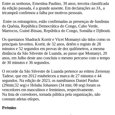
Entre as senhoras, Ernestina Paulino, 39 anos, terceira classificada
da edição passada, é a grande ausente. Em declarações ao JA, a
tricampeã confirmou a falha por motivos pessoais.
Entre os estrangeiros, estão confirmadas as presenças de fundistas
do Quénia, República Democrática do Congo, Cabo Verde,
Marrocos, Guiné-Bissau, República do Congo, Somália e Djibouti.
Os quenianos Shadrack Korrir e Vicet Momanyi são tidos como os
principais favoritos. Korrir, de 32 anos, detém o registo de 28
minutos e 52 segundos em provas de dez quilómetros, a mesma
distância da São Silvestre de Luanda, ao passo que Momanyi, 20
anos, em Julho deste ano concluiu o mesmo percurso com o tempo
de 30 minutos e 36 segundos.
O recorde da São Silvestre de Luanda pertence ao eritreu Zersenay
Tadese, que em 2012 estabeleceu a marca de 27 minutos e 44
segundos. Na edição de 2023, os namibianos Daniel Paulus
(29min;32 seg) e Helalia Johannes (34 min; 08 seg) foram os
vencedores em masculinos e femininos, respectivamente.
Na lista de corredores, tornada pública pela organização, não
constam atletas etíopes.
Prémios