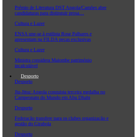
Prémio de Literatura DST Angola/Camões abre
candidaturas para distinguir prosa…
Cultura e Lazer
ENSA une-se à estilista Rose Palhares e
apresentam na FILDA peças exclusivas
Cultura e Lazer
Ministra considera Maiombe património
incalculável
Desporto
Desporto
Jiu-Jitsu: Angola conquista terceira medalha no
Campeonato do Mundo em Abu Dhabi
Desporto
Federação transfere para os clubes organização e
gestão do Girabola
Desporto