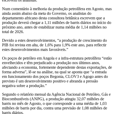
escrevem os analistas.
Num comentário à melhoria da produção petrolífera em Agosto, mas
ainda assim abaixo da meta do Governo, os analistas do
departamento africano desta consultora britânica escrevem que a
produção deverá chegar a 1,11 milhões de barris diários no início do
próximo ano, antes de estabilizar numa média de 1,14 milhões no
total de 2026.
Devido a estes desenvolvimentos, “a produção de crescimento do
PIB foi revista em alta, de 1,6% para 1,9% este ano, para reflectir
estes desenvolvimentos mais favoráveis.”
Os poços de petróleo em Angola e a infra-estrutura petrolífera “estão
envelhecidos e têm prejudicado a produção nos últimos anos,
afectando a economia, fortemente dependente destas exportações, de
forma adversa”, lê-se na análise, na qual se aponta que “a entrada
em funcionamento dos poços Begonia, CLOV3 e Agogo antes do
previsto é um desenvolvimento positivo e abranda a pressão
negativa sobre a produção.”
Segundo o relatório mensal da Agência Nacional de Petróleo, Gás e
Biocombustíveis (ANPG), a produção atingiu 32,07 milhões de
barris no mês de Agosto, o que corresponde a uma média de 1,03
milhões de barris por dia, contra uma previsão de 1,08 milhões de
barris diários.