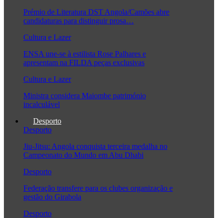
Prémio de Literatura DST Angola/Camões abre
candidaturas para distinguir prosa…
Cultura e Lazer
ENSA une-se à estilista Rose Palhares e
apresentam na FILDA peças exclusivas
Cultura e Lazer
Ministra considera Maiombe património
incalculável
Desporto
Desporto
Jiu-Jitsu: Angola conquista terceira medalha no
Campeonato do Mundo em Abu Dhabi
Desporto
Federação transfere para os clubes organização e
gestão do Girabola
Desporto