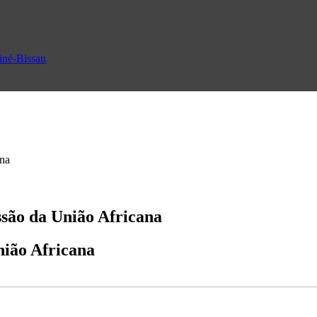
uiné-Bissau
ana
ssão da União Africana
nião Africana