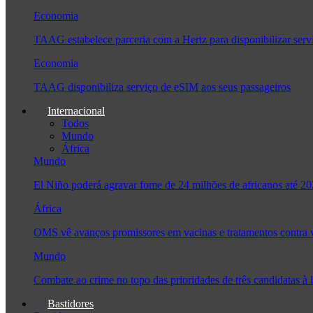
Economia
TAAG estabelece parceria com a Hertz para disponibilizar serv
Economia
TAAG disponibiliza serviço de eSIM aos seus passageiros
Internacional
Todos
Mundo
África
Mundo
El Niño poderá agravar fome de 24 milhões de africanos até 2
África
OMS vê avanços promissores em vacinas e tratamentos contra
Mundo
Combate ao crime no topo das prioridades de três candidatas 
Bastidores