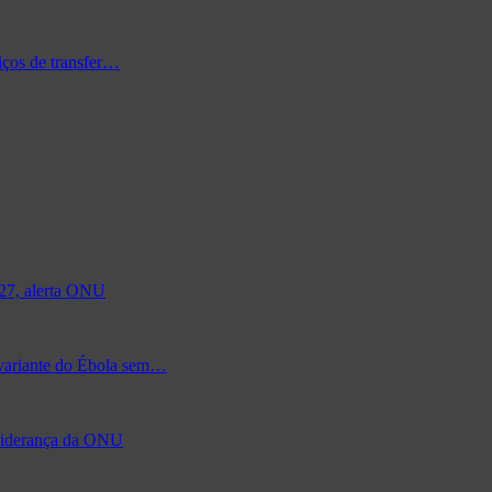
iços de transfer…
027, alerta ONU
 variante do Ébola sem…
à liderança da ONU