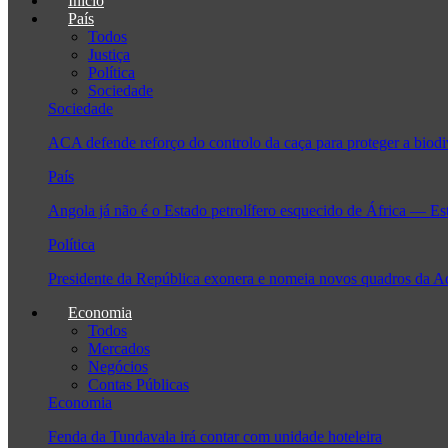
Início
País
Todos
Justiça
Política
Sociedade
Sociedade
ACA defende reforço do controlo da caça para proteger a biodi
País
Angola já não é o Estado petrolífero esquecido de África — Es
Política
Presidente da República exonera e nomeia novos quadros da 
Economia
Todos
Mercados
Negócios
Contas Públicas
Economia
Fenda da Tundavala irá contar com unidade hoteleira