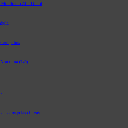
 do Mundo em Abu Dhabi
abola
i em patins
Argentina (1-0)
as
 causados pelas chuvas…