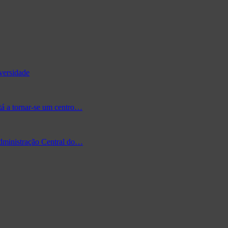
versidade
tá a tornar-se um centro…
Administração Central do…