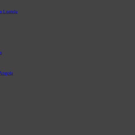
em Luanda
o
 Angola