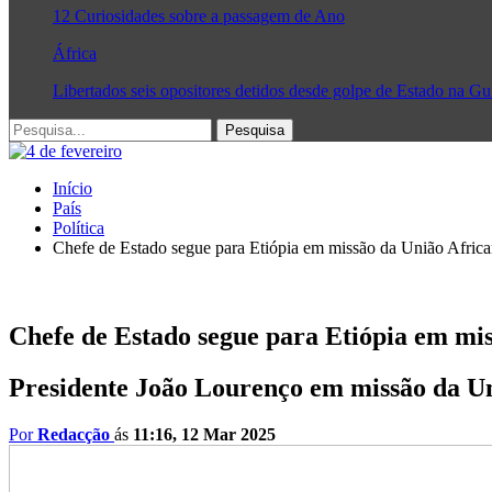
12 Curiosidades sobre a passagem de Ano
África
Libertados seis opositores detidos desde golpe de Estado na G
Início
País
Política
Chefe de Estado segue para Etiópia em missão da União Afric
Chefe de Estado segue para Etiópia em mi
Presidente João Lourenço em missão da U
Por
Redacção
ás
11:16, 12 Mar 2025