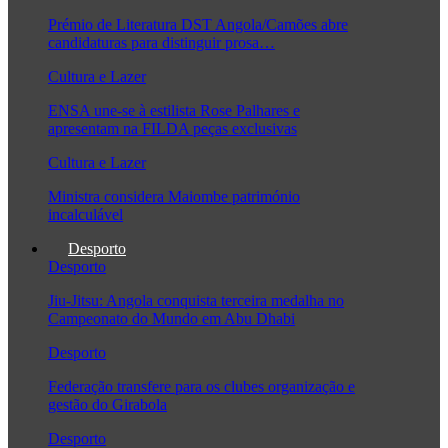
Prémio de Literatura DST Angola/Camões abre
candidaturas para distinguir prosa…
Cultura e Lazer
ENSA une-se à estilista Rose Palhares e
apresentam na FILDA peças exclusivas
Cultura e Lazer
Ministra considera Maiombe património
incalculável
Desporto
Desporto
Jiu-Jitsu: Angola conquista terceira medalha no
Campeonato do Mundo em Abu Dhabi
Desporto
Federação transfere para os clubes organização e
gestão do Girabola
Desporto