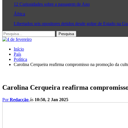
12 Curiosidades sobre a passagem de Ano
África
Libertados seis opositores detidos desde golpe de Estado na G
Início
País
Política
Carolina Cerqueira reafirma compromisso na promoção da cult
Carolina Cerqueira reafirma compromisso
Por
Redacção
ás
10:50, 2 Jan 2025