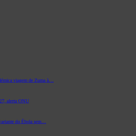
 polémica viagem de Zuma à…
027, alerta ONU
 variante do Ébola sem…