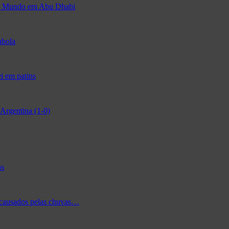
 do Mundo em Abu Dhabi
abola
i em patins
Argentina (1-0)
as
 causados pelas chuvas…