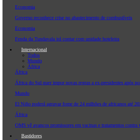
Economia
Governo reconhece crise no abastecimento de combustíveis
Economia
Fenda da Tundavala irá contar com unidade hoteleira
Internacional
Todos
Mundo
África
África
África do Sul quer impor novas regras a ex-presidentes após
Mundo
El Niño poderá agravar fome de 24 milhões de africanos até 2
África
OMS vê avanços promissores em vacinas e tratamentos contra
Bastidores