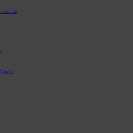
em Luanda
o
 Angola