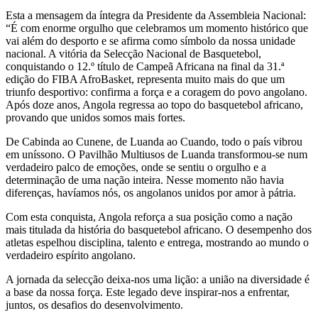
Esta a mensagem da íntegra da Presidente da Assembleia Nacional:
“É com enorme orgulho que celebramos um momento histórico que
vai além do desporto e se afirma como símbolo da nossa unidade
nacional. A vitória da Selecção Nacional de Basquetebol,
conquistando o 12.º título de Campeã Africana na final da 31.ª
edição do FIBA AfroBasket, representa muito mais do que um
triunfo desportivo: confirma a força e a coragem do povo angolano.
Após doze anos, Angola regressa ao topo do basquetebol africano,
provando que unidos somos mais fortes.
De Cabinda ao Cunene, de Luanda ao Cuando, todo o país vibrou
em uníssono. O Pavilhão Multiusos de Luanda transformou-se num
verdadeiro palco de emoções, onde se sentiu o orgulho e a
determinação de uma nação inteira. Nesse momento não havia
diferenças, havíamos nós, os angolanos unidos por amor à pátria.
Com esta conquista, Angola reforça a sua posição como a nação
mais titulada da história do basquetebol africano. O desempenho dos
atletas espelhou disciplina, talento e entrega, mostrando ao mundo o
verdadeiro espírito angolano.
A jornada da selecção deixa-nos uma lição: a união na diversidade é
a base da nossa força. Este legado deve inspirar-nos a enfrentar,
juntos, os desafios do desenvolvimento.