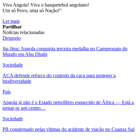
Viva Angola! Viva o basquetebol angolano!
Um só Povo, uma só Nação!”
Ler mais
Partilhar
Notícias relacionadas
Desporto
Jiu-Jitsu: Angola conquista terceira medalha no Campeonato do
Mundo em Abu Dhabi
Sociedade
ACA defende reforço do controlo da caça para proteger a
biodiversidade
País
Angola já não é o Estado petrolífero esquecido de África — Está a
tornar-se um centro…
Sociedade
PR consternado pelas vítimas do acidente de viação no Cuanza Sul