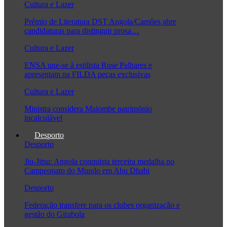
Cultura e Lazer
Prémio de Literatura DST Angola/Camões abre
candidaturas para distinguir prosa…
Cultura e Lazer
ENSA une-se à estilista Rose Palhares e
apresentam na FILDA peças exclusivas
Cultura e Lazer
Ministra considera Maiombe património
incalculável
Desporto
Desporto
Jiu-Jitsu: Angola conquista terceira medalha no
Campeonato do Mundo em Abu Dhabi
Desporto
Federação transfere para os clubes organização e
gestão do Girabola