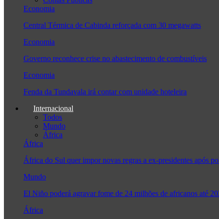
Economia
Central Térmica de Cabinda reforçada com 30 megawatts
Economia
Governo reconhece crise no abastecimento de combustíveis
Economia
Fenda da Tundavala irá contar com unidade hoteleira
Internacional
Todos
Mundo
África
África
África do Sul quer impor novas regras a ex-presidentes após
Mundo
El Niño poderá agravar fome de 24 milhões de africanos até 2
África