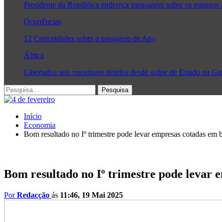
Presidente da República endereça mensagem sobre os estragos
Ocorrências
12 Curiosidades sobre a passagem de Ano
África
Libertados seis opositores detidos desde golpe de Estado na G
Início
Economia
Bom resultado no Iº trimestre pode levar empresas cotadas em 
Bom resultado no Iº trimestre pode levar 
Por
Redacção
ás
11:46, 19 Mai 2025