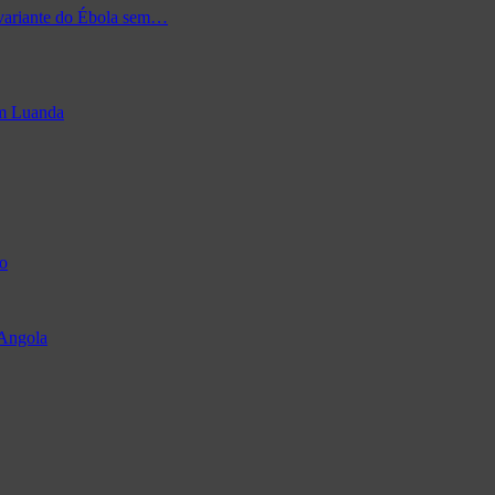
 variante do Ébola sem…
em Luanda
o
 Angola