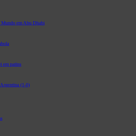
 do Mundo em Abu Dhabi
abola
i em patins
Argentina (1-0)
as