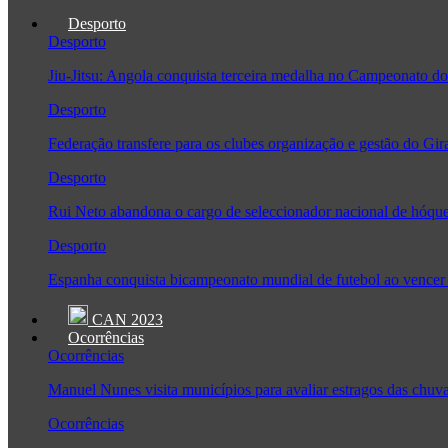
Desporto
Desporto
Jiu-Jitsu: Angola conquista terceira medalha no Campeonato
Desporto
Federação transfere para os clubes organização e gestão do Gir
Desporto
Rui Neto abandona o cargo de seleccionador nacional de hóque
Desporto
Espanha conquista bicampeonato mundial de futebol ao vencer 
CAN 2023
Ocorrências
Ocorrências
Manuel Nunes visita municípios para avaliar estragos das chuv
Ocorrências