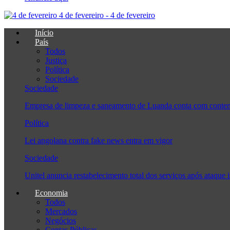
4 de fevereiro - 4 de fevereiro
Início
País
Todos
Justiça
Política
Sociedade
Sociedade
Empresa de limpeza e saneamento de Luanda conta com conten
Política
Lei angolana contra fake news entra em vigor
Sociedade
Unitel anuncia restabelecimento total dos serviços após ataque 
Economia
Todos
Mercados
Negócios
Contas Públicas