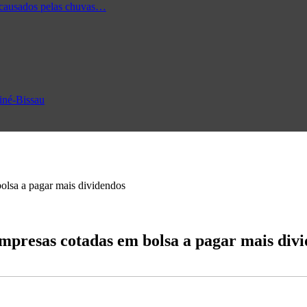
 causados pelas chuvas…
uiné-Bissau
bolsa a pagar mais dividendos
empresas cotadas em bolsa a pagar mais div