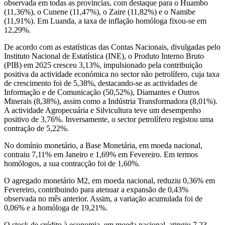
observada em todas as províncias, com destaque para o Huambo
(11,36%), o Cunene (11,47%), o Zaire (11,82%) e o Namibe
(11,91%). Em Luanda, a taxa de inflação homóloga fixou-se em
12,29%.
De acordo com as estatísticas das Contas Nacionais, divulgadas pelo
Instituto Nacional de Estatística (INE), o Produto Interno Bruto
(PIB) em 2025 cresceu 3,13%, impulsionado pela contribuição
positiva da actividade económica no sector não petrolífero, cuja taxa
de crescimento foi de 5,38%, destacando-se as actividades de
Informação e de Comunicação (50,52%), Diamantes e Outros
Minerais (8,38%), assim como a Indústria Transformadora (8,01%).
A actividade Agropecuária e Silvicultura teve um desempenho
positivo de 3,76%. Inversamente, o sector petrolífero registou uma
contração de 5,22%.
No domínio monetário, a Base Monetária, em moeda nacional,
contraiu 7,11% em Janeiro e 1,69% em Fevereiro. Em termos
homólogos, a sua contracção foi de 1,60%.
O agregado monetário M2, em moeda nacional, reduziu 0,36% em
Fevereiro, contribuindo para atenuar a expansão de 0,43%
observada no mês anterior. Assim, a variação acumulada foi de
0,06% e a homóloga de 19,21%.
O stock de crédito à economia, em moeda nacional, atingiu 7,23