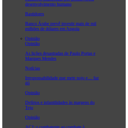
desenvolvimento humano
Bastidores
Banco Árabe prevê investir mais de mil
milhões de dólares em Angola
Opinião
Opinião
As lições desastradas de Paulo Portas e
Marques Mendes
Notícias
Irresponsabilidade que mete nojo e… faz
dó
Opinião
Delírios e infantilidades às margens do
Tejo
Opinião
ACJ: o combatente ao combate à