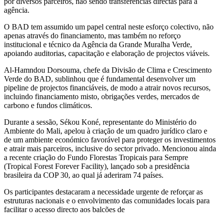
por diversos parceiros, não sendo transferências directas para a
agência.
O BAD tem assumido um papel central neste esforço colectivo, não
apenas através do financiamento, mas também no reforço
institucional e técnico da Agência da Grande Muralha Verde,
apoiando auditorias, capacitação e elaboração de projectos viáveis.
Al-Hamndou Dorsouma, chefe da Divisão de Clima e Crescimento
Verde do BAD, sublinhou que é fundamental desenvolver um
pipeline de projectos financiáveis, de modo a atrair novos recursos,
incluindo financiamento misto, obrigações verdes, mercados de
carbono e fundos climáticos.
Durante a sessão, Sékou Koné, representante do Ministério do
Ambiente do Mali, apelou à criação de um quadro jurídico claro e
de um ambiente económico favorável para proteger os investimentos
e atrair mais parceiros, inclusive do sector privado. Mencionou ainda
a recente criação do Fundo Florestas Tropicais para Sempre
(Tropical Forest Forever Facility), lançado sob a presidência
brasileira da COP 30, ao qual já aderiram 74 países.
Os participantes destacaram a necessidade urgente de reforçar as
estruturas nacionais e o envolvimento das comunidades locais para
facilitar o acesso directo aos balcões de