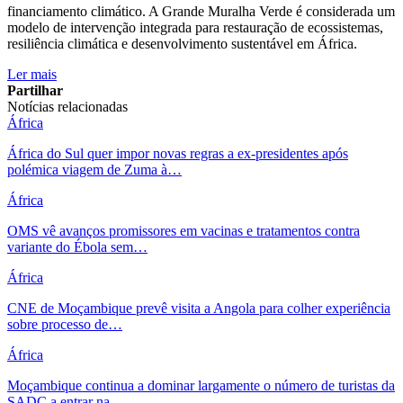
financiamento climático. A Grande Muralha Verde é considerada um
modelo de intervenção integrada para restauração de ecossistemas,
resiliência climática e desenvolvimento sustentável em África.
Ler mais
Partilhar
Notícias relacionadas
África
África do Sul quer impor novas regras a ex-presidentes após
polémica viagem de Zuma à…
África
OMS vê avanços promissores em vacinas e tratamentos contra
variante do Ébola sem…
África
CNE de Moçambique prevê visita a Angola para colher experiência
sobre processo de…
África
Moçambique continua a dominar largamente o número de turistas da
SADC a entrar na…