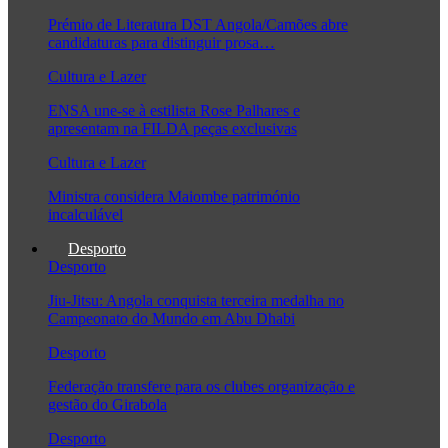
Prémio de Literatura DST Angola/Camões abre
candidaturas para distinguir prosa…
Cultura e Lazer
ENSA une-se à estilista Rose Palhares e
apresentam na FILDA peças exclusivas
Cultura e Lazer
Ministra considera Maiombe património
incalculável
Desporto
Desporto
Jiu-Jitsu: Angola conquista terceira medalha no
Campeonato do Mundo em Abu Dhabi
Desporto
Federação transfere para os clubes organização e
gestão do Girabola
Desporto