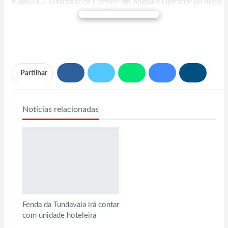
(CABGOC), subsidiária da Chevron em Angola e Operador do Bloco
0 e parceiros do Grupo Empreiteiro, do qual fazem parte a Sonangol
LER MAIS
E.P., a TotalEnergies e a Azule Energy.
A nota ressalta que o registo do “primeiro óleo” que agora se
anuncia simboliza o arranque da produção de petróleo destinada ao
Terminal de Malongo, Cabinda, enquanto o gás associado será
Partilhar
encaminhado para a fábrica Angola LNG, contribuindo para o
fortalecimento da infra-estrutura energética
nacional.
Notícias relacionadas
“Uma parte considerável da estrutura metálica do Projecto N’dola
Sul foi fabricada nas províncias do Cuanza Sul e Cabinda”, sublinha o
documento.
Fenda da Tundavala irá contar
com unidade hoteleira